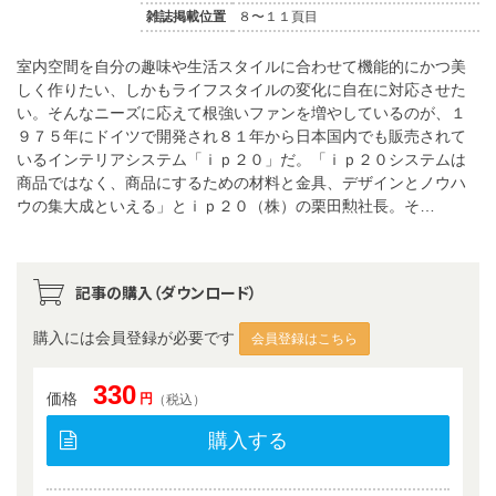
雑誌掲載位置
８〜１１頁目
室内空間を自分の趣味や生活スタイルに合わせて機能的にかつ美
しく作りたい、しかもライフスタイルの変化に自在に対応させた
い。そんなニーズに応えて根強いファンを増やしているのが、１
９７５年にドイツで開発され８１年から日本国内でも販売されて
いるインテリアシステム「ｉｐ２０」だ。「ｉｐ２０システムは
商品ではなく、商品にするための材料と金具、デザインとノウハ
ウの集大成といえる」とｉｐ２０（株）の栗田勲社長。そ…
記事の購入（ダウンロード）
購入には会員登録が必要です
会員登録はこちら
330
価格
円
（税込）
購入する