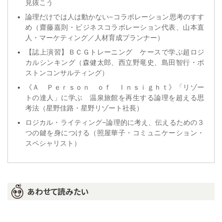
見抜こう
論理だけでは人は動かない−コラボレーション思考のすす
め（齋藤嘉則・ビジネスコラボレーション代表、山本直
人・マーケティング／人材育成プランナー）
【誌上演習】ＢＣＧトレーニング ケースで学ぶ超ロジ
カルシンキング（森健太郎、西立野竜史、島田智行・ボ
ストンコンサルティング）
《Ａ Ｐｅｒｓｏｎ ｏｆ Ｉｎｓｉｇｈｔ》「リゾー
トの達人」に学ぶ 温泉旅館を再生する論理を超える思
考法（星野佳路・星野リゾート社長）
ロジカル・ライティング−論理的に考え、伝えるための３
つの鍵を身につける（照屋華子・コミュニケーション・
スペシャリスト）
あわせて読みたい