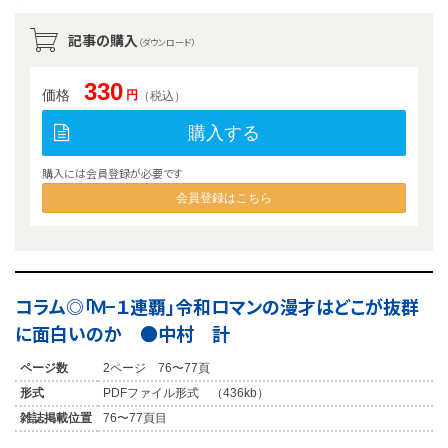
記事の購入
（ダウンロード）
330
価格
円
（税込）
購入する
購入には会員登録が必要です
会員登録はこちら
コラム◎「Ｍ−１連覇」令和ロマンの漫才はどこが抜群
に面白いのか ●中村 計
ページ数
2ページ 76〜77頁
形式
PDFファイル形式 （436kb）
雑誌掲載位置
76〜77頁目