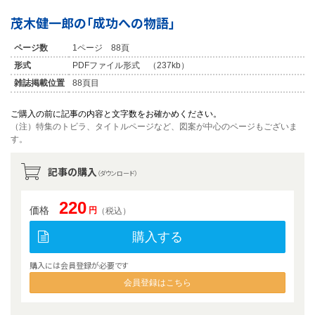
茂木健一郎の「成功への物語」
ページ数
1ページ 88頁
形式
PDFファイル形式 （237kb）
雑誌掲載位置
88頁目
ご購入の前に記事の内容と文字数をお確かめください。
（注）特集のトビラ、タイトルページなど、図案が中心のページもございま
す。
記事の購入
（ダウンロード）
220
価格
円
（税込）
購入する
購入には会員登録が必要です
会員登録はこちら