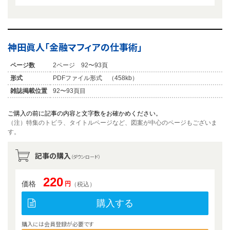
神田眞人「金融マフィアの仕事術」
ページ数
2ページ 92〜93頁
形式
PDFファイル形式 （458kb）
雑誌掲載位置
92〜93頁目
ご購入の前に記事の内容と文字数をお確かめください。
（注）特集のトビラ、タイトルページなど、図案が中心のページもございま
す。
記事の購入
（ダウンロード）
220
価格
円
（税込）
購入する
購入には会員登録が必要です