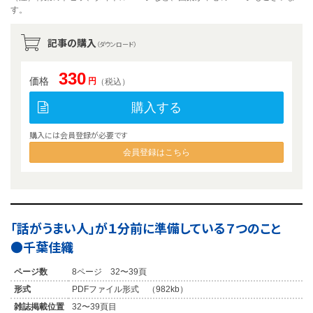
す。
記事の購入
（ダウンロード）
330
価格
円
（税込）
購入する
購入には会員登録が必要です
会員登録はこちら
「話がうまい人」が１分前に準備している７つのこと
●千葉佳織
ページ数
8ページ 32〜39頁
形式
PDFファイル形式 （982kb）
雑誌掲載位置
32〜39頁目