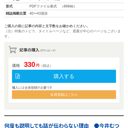
形式
PDFファイル形式 （896kb）
雑誌掲載位置
40〜43頁目
ご購入の前に記事の内容と文字数をお確かめください。
（注）特集のトビラ、タイトルページなど、図案が中心のページもございま
す。
記事の購入
（ダウンロード）
330
価格
円
（税込）
購入する
購入には会員登録が必要です
会員登録はこちら
何度も説明しても話が伝わらない理由 ●今井むつ