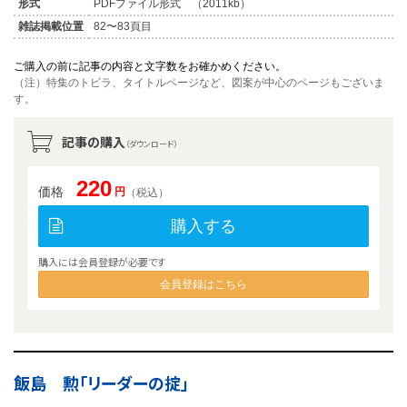
形式
PDFファイル形式 （2011kb）
雑誌掲載位置
82〜83頁目
ご購入の前に記事の内容と文字数をお確かめください。
（注）特集のトビラ、タイトルページなど、図案が中心のページもございま
す。
記事の購入
（ダウンロード）
220
価格
円
（税込）
購入する
購入には会員登録が必要です
会員登録はこちら
飯島 勲「リーダーの掟」