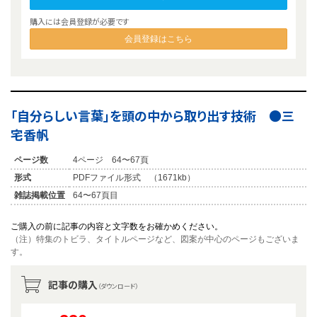
購入には会員登録が必要です
会員登録はこちら
「自分らしい言葉」を頭の中から取り出す技術 ●三
宅香帆
ページ数
4ページ 64〜67頁
形式
PDFファイル形式 （1671kb）
雑誌掲載位置
64〜67頁目
ご購入の前に記事の内容と文字数をお確かめください。
（注）特集のトビラ、タイトルページなど、図案が中心のページもございま
す。
記事の購入
（ダウンロード）