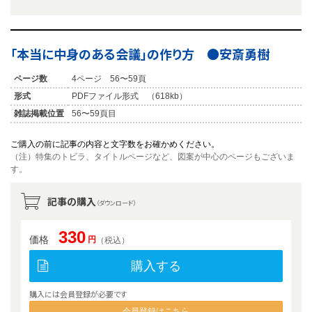
「本当に中身のある会議」の作り方 ●安斎勇樹
ページ数
4ページ 56〜59頁
形式
PDFファイル形式 （618kb）
雑誌掲載位置
56〜59頁目
ご購入の前に記事の内容と文字数をお確かめください。
（注）特集のトビラ、タイトルページなど、図案が中心のページもございま
す。
記事の購入
（ダウンロード）
330
価格
円
（税込）
購入する
購入には会員登録が必要です
会員登録はこちら