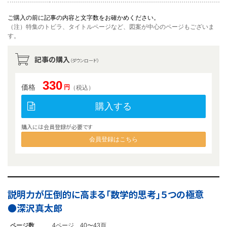
ご購入の前に記事の内容と文字数をお確かめください。
（注）特集のトビラ、タイトルページなど、図案が中心のページもございま
す。
記事の購入
（ダウンロード）
330
価格
円
（税込）
購入する
購入には会員登録が必要です
会員登録はこちら
説明力が圧倒的に高まる「数学的思考」５つの極意
●深沢真太郎
ページ数
4ページ 40〜43頁