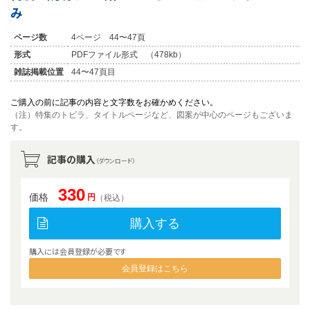
み
ページ数
4ページ 44〜47頁
形式
PDFファイル形式 （478kb）
雑誌掲載位置
44〜47頁目
ご購入の前に記事の内容と文字数をお確かめください。
（注）特集のトビラ、タイトルページなど、図案が中心のページもございま
す。
記事の購入
（ダウンロード）
330
価格
円
（税込）
購入する
購入には会員登録が必要です
会員登録はこちら