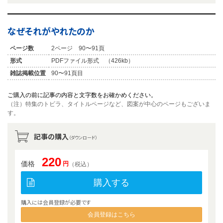
なぜそれがやれたのか
ページ数
2ページ 90〜91頁
形式
PDFファイル形式 （426kb）
雑誌掲載位置
90〜91頁目
ご購入の前に記事の内容と文字数をお確かめください。
（注）特集のトビラ、タイトルページなど、図案が中心のページもございま
す。
記事の購入
（ダウンロード）
220
価格
円
（税込）
購入する
購入には会員登録が必要です
会員登録はこちら