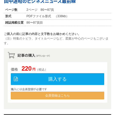
田中道昭のビジネスニュース最前線
ページ数
2ページ 86〜87頁
形式
PDFファイル形式 （338kb）
雑誌掲載位置
86〜87頁目
ご購入の前に記事の内容と文字数をお確かめください。
（注）特集のトビラ、タイトルページなど、図案が中心のページもございま
す。
記事の購入
（ダウンロード）
220
価格
円
（税込）
購入する
購入には会員登録が必要です
会員登録はこちら