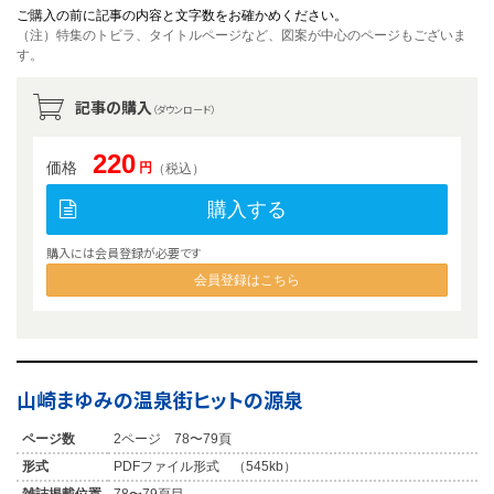
ご購入の前に記事の内容と文字数をお確かめください。
（注）特集のトビラ、タイトルページなど、図案が中心のページもございま
す。
記事の購入
（ダウンロード）
220
価格
円
（税込）
購入する
購入には会員登録が必要です
会員登録はこちら
山崎まゆみの温泉街ヒットの源泉
ページ数
2ページ 78〜79頁
形式
PDFファイル形式 （545kb）
雑誌掲載位置
78〜79頁目