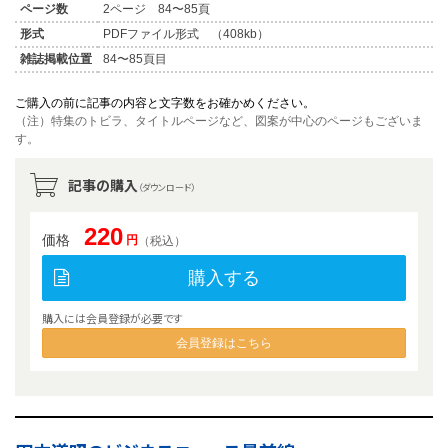
ページ数
2ページ 84〜85頁
形式
PDFファイル形式 （408kb）
雑誌掲載位置
84〜85頁目
ご購入の前に記事の内容と文字数をお確かめください。
（注）特集のトビラ、タイトルページなど、図案が中心のページもございま
す。
記事の購入
（ダウンロード）
220
価格
円
（税込）
購入する
購入には会員登録が必要です
会員登録はこちら