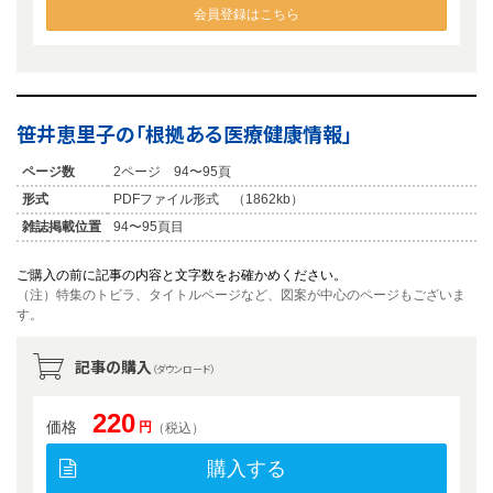
会員登録はこちら
笹井恵里子の「根拠ある医療健康情報」
ページ数
2ページ 94〜95頁
形式
PDFファイル形式 （1862kb）
雑誌掲載位置
94〜95頁目
ご購入の前に記事の内容と文字数をお確かめください。
（注）特集のトビラ、タイトルページなど、図案が中心のページもございま
す。
記事の購入
（ダウンロード）
220
価格
円
（税込）
購入する