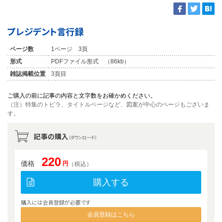
プレジデント言行録
ページ数
1ページ 3頁
形式
PDFファイル形式 （86kb）
雑誌掲載位置
3頁目
ご購入の前に記事の内容と文字数をお確かめください。
（注）特集のトビラ、タイトルページなど、図案が中心のページもございま
す。
記事の購入
（ダウンロード）
220
価格
円
（税込）
購入する
購入には会員登録が必要です
会員登録はこちら