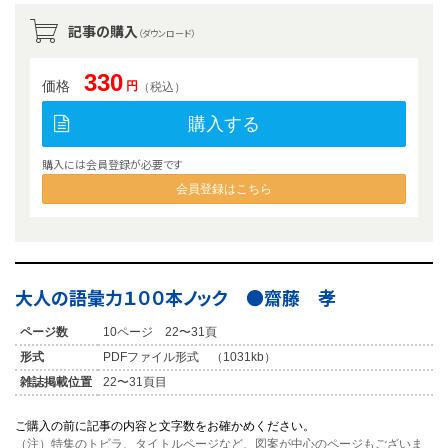
記事の購入
（ダウンロード）
330
価格
円
（税込）
購入する
購入には会員登録が必要です
会員登録はこちら
大人の語彙力１００本ノック ●齋藤 孝
ページ数
10ページ 22〜31頁
形式
PDFファイル形式 （1031kb）
雑誌掲載位置
22〜31頁目
ご購入の前に記事の内容と文字数をお確かめください。
（注）特集のトビラ、タイトルページなど、図案が中心のページもございま