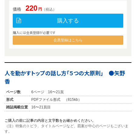
220
価格
円
（税込）
購入する
購入には会員登録が必要です
会員登録はこちら
人を動かすトップの話し方「５つの大原則」 ●矢野
香
ページ数
6ページ 16〜21頁
形式
PDFファイル形式 （815kb）
雑誌掲載位置
16〜21頁目
ご購入の前に記事の内容と文字数をお確かめください。
（注）特集のトビラ、タイトルページなど、図案が中心のページもございま
す。