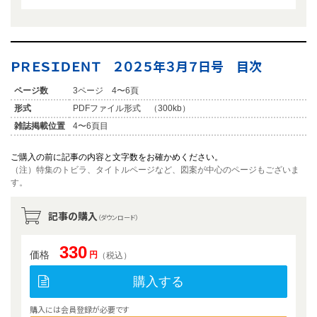
ＰＲＥＳＩＤＥＮＴ ２０２５年３月７日号 目次
ページ数
3ページ 4〜6頁
形式
PDFファイル形式 （300kb）
雑誌掲載位置
4〜6頁目
ご購入の前に記事の内容と文字数をお確かめください。
（注）特集のトビラ、タイトルページなど、図案が中心のページもございま
す。
記事の購入
（ダウンロード）
330
価格
円
（税込）
購入する
購入には会員登録が必要です