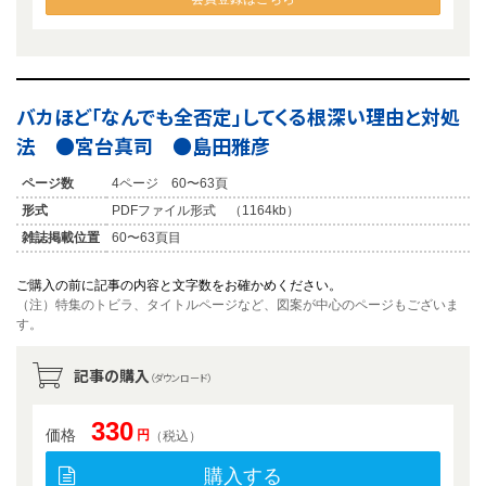
バカほど「なんでも全否定」してくる根深い理由と対処
法 ●宮台真司 ●島田雅彦
ページ数
4ページ 60〜63頁
形式
PDFファイル形式 （1164kb）
雑誌掲載位置
60〜63頁目
ご購入の前に記事の内容と文字数をお確かめください。
（注）特集のトビラ、タイトルページなど、図案が中心のページもございま
す。
記事の購入
（ダウンロード）
330
価格
円
（税込）
購入する