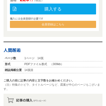
価格
円
（税込）
購入する
購入には会員登録が必要です
会員登録はこちら
人間邂逅
ページ数
1ページ 14頁
形式
PDFファイル形式 （309kb）
雑誌掲載位置
14頁目
ご購入の前に記事の内容と文字数をお確かめください。
（注）特集のトビラ、タイトルページなど、図案が中心のページもございま
す。
記事の購入
（ダウンロード）