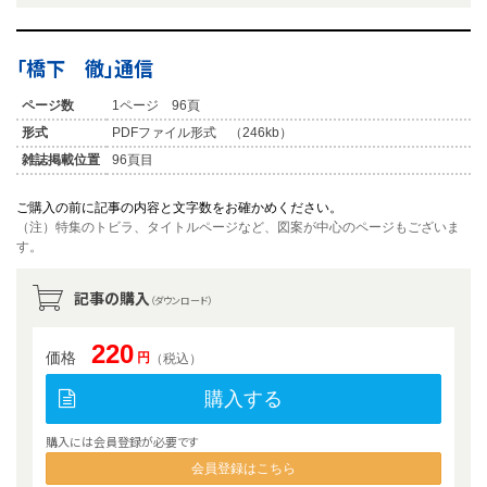
「橋下 徹」通信
ページ数
1ページ 96頁
形式
PDFファイル形式 （246kb）
雑誌掲載位置
96頁目
ご購入の前に記事の内容と文字数をお確かめください。
（注）特集のトビラ、タイトルページなど、図案が中心のページもございま
す。
記事の購入
（ダウンロード）
220
価格
円
（税込）
購入する
購入には会員登録が必要です
会員登録はこちら