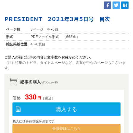
ＰＲＥＳＩＤＥＮＴ ２０２１年３月５日号 目次
ページ数
3ページ 4〜6頁
形式
PDFファイル形式 （668kb）
雑誌掲載位置
4〜6頁目
ご購入の前に記事の内容と文字数をお確かめください。
（注）特集のトビラ、タイトルページなど、図案が中心のページもございま
す。
記事の購入
（ダウンロード）
330
価格
円
（税込）
購入する
購入には会員登録が必要です
会員登録はこちら