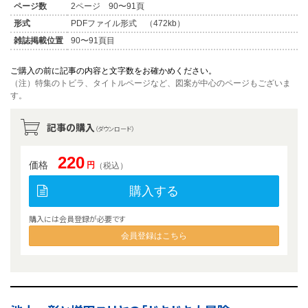
ページ数
2ページ 90〜91頁
形式
PDFファイル形式 （472kb）
雑誌掲載位置
90〜91頁目
ご購入の前に記事の内容と文字数をお確かめください。
（注）特集のトビラ、タイトルページなど、図案が中心のページもございま
す。
記事の購入
（ダウンロード）
220
価格
円
（税込）
購入する
購入には会員登録が必要です
会員登録はこちら