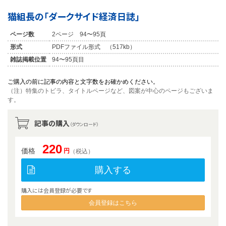
猫組長の「ダークサイド経済日誌」
ページ数
2ページ 94〜95頁
形式
PDFファイル形式 （517kb）
雑誌掲載位置
94〜95頁目
ご購入の前に記事の内容と文字数をお確かめください。
（注）特集のトビラ、タイトルページなど、図案が中心のページもございま
す。
記事の購入
（ダウンロード）
220
価格
円
（税込）
購入する
購入には会員登録が必要です
会員登録はこちら