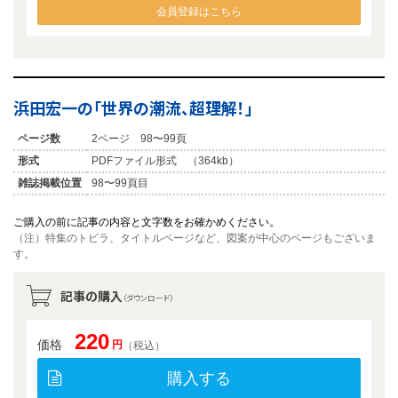
会員登録はこちら
浜田宏一の「世界の潮流、超理解！」
ページ数
2ページ 98〜99頁
形式
PDFファイル形式 （364kb）
雑誌掲載位置
98〜99頁目
ご購入の前に記事の内容と文字数をお確かめください。
（注）特集のトビラ、タイトルページなど、図案が中心のページもございま
す。
記事の購入
（ダウンロード）
220
価格
円
（税込）
購入する