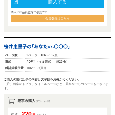
購入する
購入には会員登録が必要です
会員登録はこちら
笹井恵里子の「あなたｖｓ〇〇〇」
ページ数
2ページ 106〜107頁
形式
PDFファイル形式 （929kb）
雑誌掲載位置
106〜107頁目
ご購入の前に記事の内容と文字数をお確かめください。
（注）特集のトビラ、タイトルページなど、図案が中心のページもございま
す。
記事の購入
（ダウンロード）
220
価格
円
（税込）