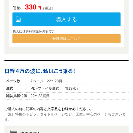
330
価格
円
（税込）
購入する
購入には会員登録が必要です
会員登録はこちら
日経４万の波に、私はこう乗る！
ページ数
7ページ 22〜28頁
形式
PDFファイル形式 （919kb）
雑誌掲載位置
22〜28頁目
ご購入の前に記事の内容と文字数をお確かめください。
（注）特集のトビラ、タイトルページなど、図案が中心のページもございま
す。