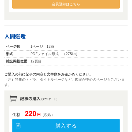
会員登録はこちら
人間邂逅
ページ数
1ページ 12頁
形式
PDFファイル形式 （275kb）
雑誌掲載位置
12頁目
ご購入の前に記事の内容と文字数をお確かめください。
（注）特集のトビラ、タイトルページなど、図案が中心のページもございま
す。
記事の購入
（ダウンロード）
220
価格
円
（税込）
購入する