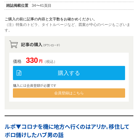
雑誌掲載位置
34〜41頁目
ご購入の前に記事の内容と文字数をお確かめください。
（注）特集のトビラ、タイトルページなど、図案が中心のページもございま
す。
記事の購入
（ダウンロード）
330
価格
円
（税込）
購入する
購入には会員登録が必要です
会員登録はこちら
ルポ▼コロナを機に地方へ行くのはアリか。移住して
ボロ儲けしたハブ男の話