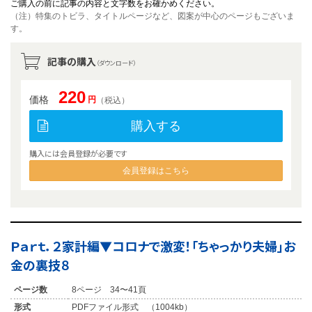
ご購入の前に記事の内容と文字数をお確かめください。
（注）特集のトビラ、タイトルページなど、図案が中心のページもございま
す。
記事の購入
（ダウンロード）
220
価格
円
（税込）
購入する
購入には会員登録が必要です
会員登録はこちら
Ｐａｒｔ．２家計編▼コロナで激変！「ちゃっかり夫婦」お
金の裏技８
ページ数
8ページ 34〜41頁
形式
PDFファイル形式 （1004kb）