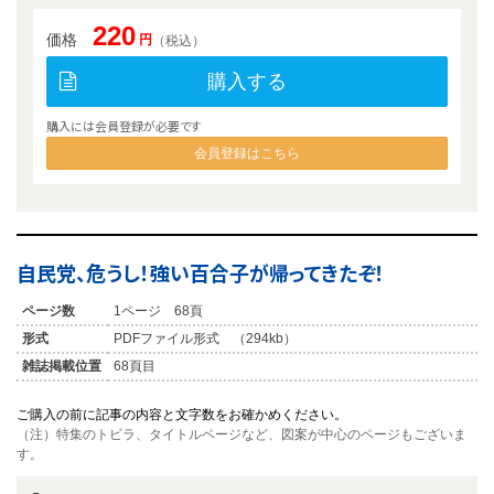
220
価格
円
（税込）
購入する
購入には会員登録が必要です
会員登録はこちら
自民党、危うし！強い百合子が帰ってきたぞ！
ページ数
1ページ 68頁
形式
PDFファイル形式 （294kb）
雑誌掲載位置
68頁目
ご購入の前に記事の内容と文字数をお確かめください。
（注）特集のトビラ、タイトルページなど、図案が中心のページもございま
す。