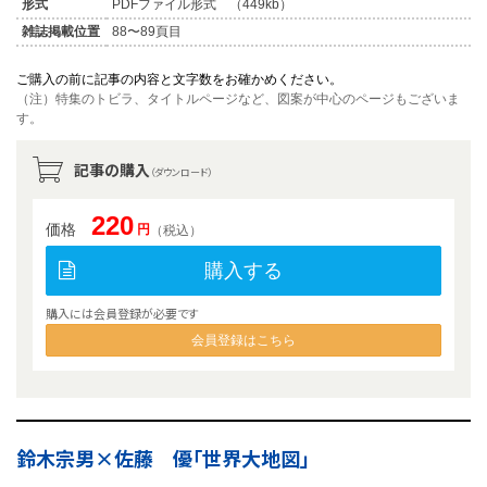
形式
PDFファイル形式 （449kb）
雑誌掲載位置
88〜89頁目
ご購入の前に記事の内容と文字数をお確かめください。
（注）特集のトビラ、タイトルページなど、図案が中心のページもございま
す。
記事の購入
（ダウンロード）
220
価格
円
（税込）
購入する
購入には会員登録が必要です
会員登録はこちら
鈴木宗男×佐藤 優「世界大地図」