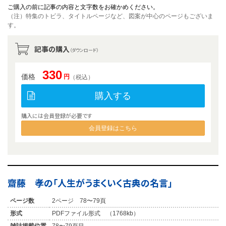
ご購入の前に記事の内容と文字数をお確かめください。
（注）特集のトビラ、タイトルページなど、図案が中心のページもございま
す。
記事の購入
（ダウンロード）
330
価格
円
（税込）
購入する
購入には会員登録が必要です
会員登録はこちら
齋藤 孝の「人生がうまくいく古典の名言」
ページ数
2ページ 78〜79頁
形式
PDFファイル形式 （1768kb）
雑誌掲載位置
78〜79頁目