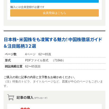
購入には会員登録が必要です
会員登録はこちら
日本株・米国株をも凌駕する魅力！中国株徹底ガイド
＆注目銘柄３２選
ページ数
4ページ 62〜65頁
形式
PDFファイル形式 （716kb）
雑誌掲載位置
62〜65頁目
ご購入の前に記事の内容と文字数をお確かめください。
（注）特集のトビラ、タイトルページなど、図案が中心のページもございま
す。
記事の購入
（ダウンロード）