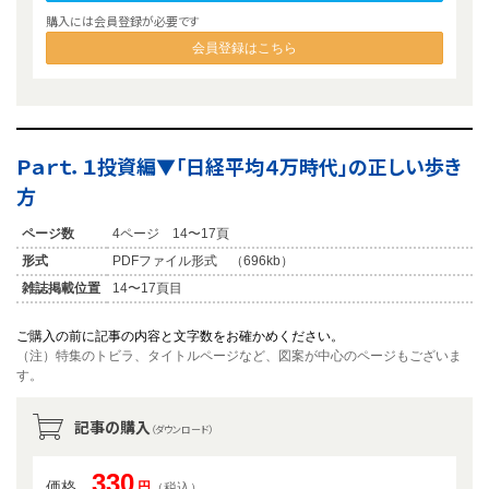
購入には会員登録が必要です
会員登録はこちら
Ｐａｒｔ．１投資編▼「日経平均４万時代」の正しい歩き
方
ページ数
4ページ 14〜17頁
形式
PDFファイル形式 （696kb）
雑誌掲載位置
14〜17頁目
ご購入の前に記事の内容と文字数をお確かめください。
（注）特集のトビラ、タイトルページなど、図案が中心のページもございま
す。
記事の購入
（ダウンロード）
330
価格
円
（税込）