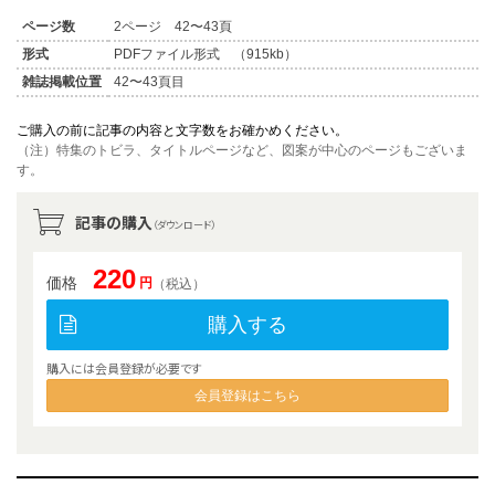
ページ数
2ページ 42〜43頁
形式
PDFファイル形式 （915kb）
雑誌掲載位置
42〜43頁目
ご購入の前に記事の内容と文字数をお確かめください。
（注）特集のトビラ、タイトルページなど、図案が中心のページもございま
す。
記事の購入
（ダウンロード）
220
価格
円
（税込）
購入する
購入には会員登録が必要です
会員登録はこちら