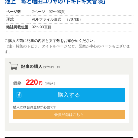
池上 彰と増田ユリヤの「ドキドキ大冒険」
ページ数
2ページ 92〜93頁
形式
PDFファイル形式 （707kb）
雑誌掲載位置
92〜93頁目
ご購入の前に記事の内容と文字数をお確かめください。
（注）特集のトビラ、タイトルページなど、図案が中心のページもございま
す。
記事の購入
（ダウンロード）
220
価格
円
（税込）
購入する
購入には会員登録が必要です
会員登録はこちら