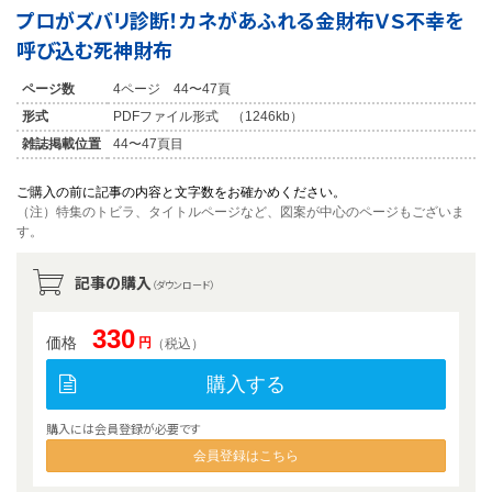
プロがズバリ診断！カネがあふれる金財布ＶＳ不幸を
呼び込む死神財布
ページ数
4ページ 44〜47頁
形式
PDFファイル形式 （1246kb）
雑誌掲載位置
44〜47頁目
ご購入の前に記事の内容と文字数をお確かめください。
（注）特集のトビラ、タイトルページなど、図案が中心のページもございま
す。
記事の購入
（ダウンロード）
330
価格
円
（税込）
購入する
購入には会員登録が必要です
会員登録はこちら