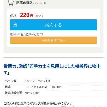
記事の購入
（ダウンロード）
220
価格
円
（税込）
購入する
購入には会員登録が必要です
会員登録はこちら
貴闘力、激怒「若手力士を見殺しにした相撲界に物申
す」
ページ数
3ページ 69〜71頁
形式
PDFファイル形式 （631kb）
雑誌掲載位置
69〜71頁目
ご購入の前に記事の内容と文字数をお確かめください。