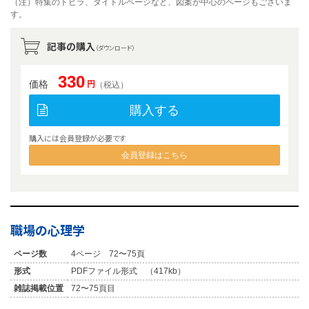
（注）特集のトビラ、タイトルページなど、図案が中心のページもございま
す。
記事の購入
（ダウンロード）
330
価格
円
（税込）
購入する
購入には会員登録が必要です
会員登録はこちら
職場の心理学
ページ数
4ページ 72〜75頁
形式
PDFファイル形式 （417kb）
雑誌掲載位置
72〜75頁目