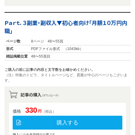
Ｐａｒｔ．３副業・副収入▼初心者向け「月額１０万円内
職」
ページ数
8ページ 48〜55頁
形式
PDFファイル形式 （1043kb）
雑誌掲載位置
48〜55頁目
ご購入の前に記事の内容と文字数をお確かめください。
（注）特集のトビラ、タイトルページなど、図案が中心のページもございま
す。
記事の購入
（ダウンロード）
330
価格
円
（税込）
購入する
購入には会員登録が必要です