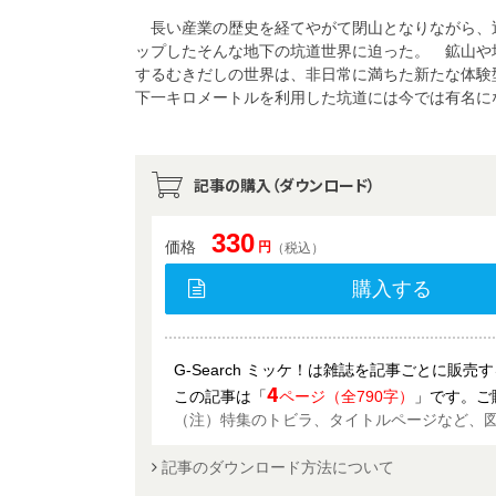
長い産業の歴史を経てやがて閉山となりながら、
ップしたそんな地下の坑道世界に迫った。 鉱山や
するむきだしの世界は、非日常に満ちた新たな体験
下一キロメートルを利用した坑道には今では有名に
記事の購入（ダウンロード）
330
価格
円
（税込）
購入する
G-Search ミッケ！は雑誌を記事ごとに販
4
この記事は「
ページ（全790字）
」です。ご
（注）特集のトビラ、タイトルページなど、
記事のダウンロード方法について