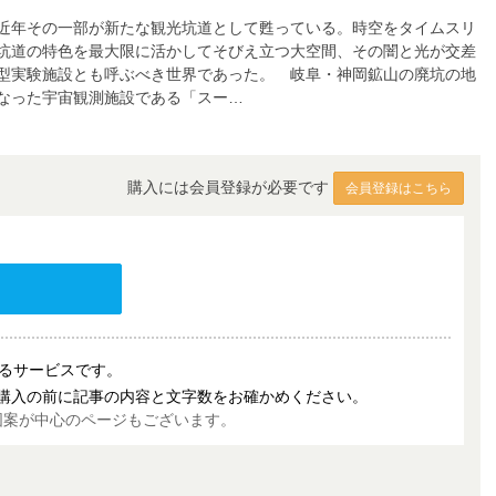
近年その一部が新たな観光坑道として甦っている。時空をタイムスリ
坑道の特色を最大限に活かしてそびえ立つ大空間、その闇と光が交差
型実験施設とも呼ぶべき世界であった。 岐阜・神岡鉱山の廃坑の地
なった宇宙観測施設である「スー…
購入には会員登録が必要です
会員登録はこちら
売するサービスです。
購入の前に記事の内容と文字数をお確かめください。
図案が中心のページもございます。