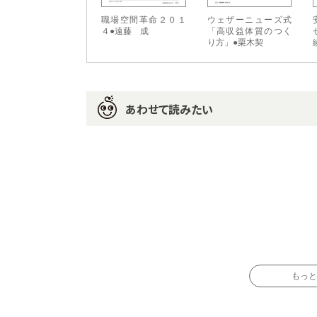
職場空間革命２０１
ウェザーニューズ式
４●遠藤 成
「高収益体質のつく
り方」●栗木契
あわせて読みたい
もっと読