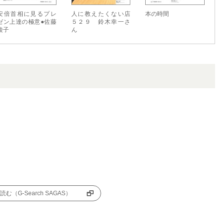
安倍首相に見るプレ
人に教えたくない店
本の時間
ゼン上達の極意●佐藤
５２９ 鈴木幸一さ
綾子
ん
む（G-Search SAGAS）