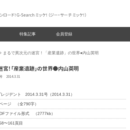
ード！G-Search ミッケ！
（ジー・サーチ ミッケ！）
特集記事
会員登録
まるで異次元の迷宮！「産業遺跡」の世界●内山英明
迷宮！「産業遺跡」の世界●内山英明
 2014.3.31
レジデント 2014.3.31号（2014.3.31）
4ページ （全790字）
DFファイル形式 （2777kb）
58〜161頁目