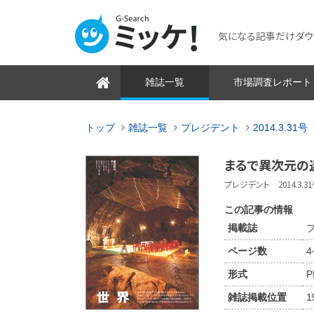
気になる記事だけダウンロ
雑誌一覧
市場調査レポート
トップ
雑誌一覧
プレジデント
2014.3.31号
まるで異次元の
プレジデント 2014.3.31号
この記事の情報
掲載誌
プ
ページ数
形式
P
雑誌掲載位置
1