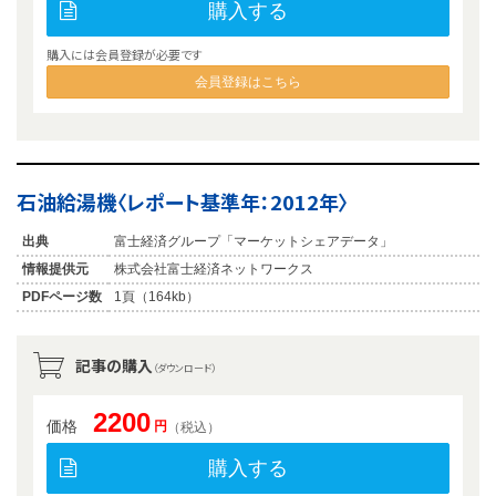
購入する
購入には会員登録が必要です
会員登録はこちら
石油給湯機〈レポート基準年：2012年〉
出典
富士経済グループ「マーケットシェアデータ」
情報提供元
株式会社富士経済ネットワークス
PDFページ数
1頁（164kb）
記事の購入
（ダウンロード）
2200
価格
円
（税込）
購入する