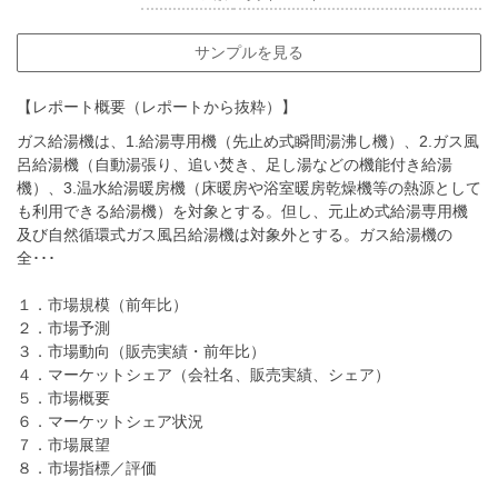
サンプルを見る
【レポート概要（レポートから抜粋）】
ガス給湯機は、1.給湯専用機（先止め式瞬間湯沸し機）、2.ガス風
呂給湯機（自動湯張り、追い焚き、足し湯などの機能付き給湯
機）、3.温水給湯暖房機（床暖房や浴室暖房乾燥機等の熱源として
も利用できる給湯機）を対象とする。但し、元止め式給湯専用機
及び自然循環式ガス風呂給湯機は対象外とする。ガス給湯機の
全･･･
１．市場規模（前年比）
２．市場予測
３．市場動向（販売実績・前年比）
４．マーケットシェア（会社名、販売実績、シェア）
５．市場概要
６．マーケットシェア状況
７．市場展望
８．市場指標／評価