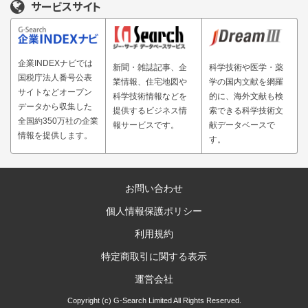
サービスサイト
企業INDEXナビでは
新聞・雑誌記事、企
科学技術や医学・薬
国税庁法人番号公表
業情報、住宅地図や
学の国内文献を網羅
サイトなどオープン
科学技術情報などを
的に、海外文献も検
データから収集した
提供するビジネス情
索できる科学技術文
全国約350万社の企業
報サービスです。
献データベースで
情報を提供します。
す。
お問い合わせ
個人情報保護ポリシー
利用規約
特定商取引に関する表示
運営会社
Copyright (c) G-Search Limited All Rights Reserved.