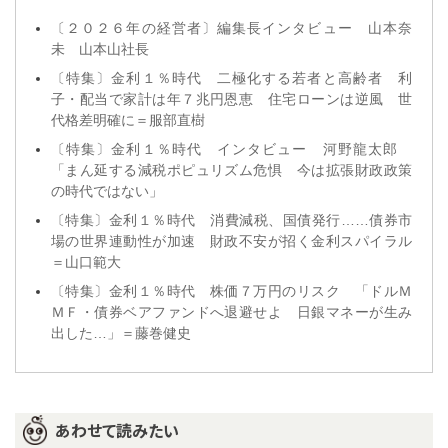
〔２０２６年の経営者〕編集長インタビュー 山本奈
未 山本山社長
〔特集〕金利１％時代 二極化する若者と高齢者 利
子・配当で家計は年７兆円恩恵 住宅ローンは逆風 世
代格差明確に＝服部直樹
〔特集〕金利１％時代 インタビュー 河野龍太郎
「まん延する減税ポピュリズム危惧 今は拡張財政政策
の時代ではない」
〔特集〕金利１％時代 消費減税、国債発行……債券市
場の世界連動性が加速 財政不安が招く金利スパイラル
＝山口範大
〔特集〕金利１％時代 株価７万円のリスク 「ドルＭ
ＭＦ・債券ベアファンドへ退避せよ 日銀マネーが生み
出した…」＝藤巻健史
あわせて読みたい