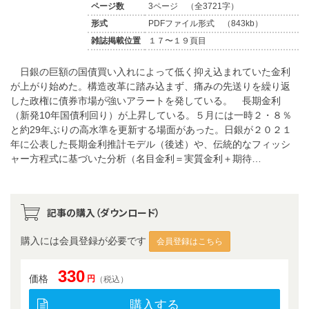
ページ数
3ページ （全3721字）
形式
PDFファイル形式 （843kb）
雑誌掲載位置
１７〜１９頁目
日銀の巨額の国債買い入れによって低く抑え込まれていた金利
が上がり始めた。構造改革に踏み込まず、痛みの先送りを繰り返
した政権に債券市場が強いアラートを発している。 長期金利
（新発10年国債利回り）が上昇している。５月には一時２・８％
と約29年ぶりの高水準を更新する場面があった。日銀が２０２１
年に公表した長期金利推計モデル（後述）や、伝統的なフィッシ
ャー方程式に基づいた分析（名目金利＝実質金利＋期待…
記事の購入（ダウンロード）
購入には会員登録が必要です
会員登録はこちら
330
価格
円
（税込）
購入する