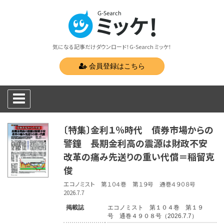
気になる記事だけダウンロード！G-Search ミッケ！
会員登録はこちら
〔特集〕金利１％時代 債券市場からの
警鐘 長期金利高の震源は財政不安
改革の痛み先送りの重い代償＝稲留克
俊
エコノミスト 第１０４巻 第１９号 通巻４９０８号
2026.7.7
掲載誌
エコノミスト 第１０４巻 第１９
号 通巻４９０８号（2026.7.7）