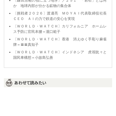
〔鎌田浩毅の役に立つ地学〕／２５１ 「岩石」とは何
か 地球内部が分かる鉱物の集合体
〔挑戦者２０２６〕渡邊亮 ＭＯＹＡＩ代表取締役社長
ＣＥＯ ＡＩの力で鉄道の安心を実現
〔ＷＯＲＬＤ・ＷＡＴＣＨ〕カリフォルニア ホームレ
ス予防に官民本腰＝瀧口範子
〔ＷＯＲＬＤ・ＷＡＴＣＨ〕香港 消えゆく手彫り麻雀
牌＝〓〓真知子
〔ＷＯＲＬＤ・ＷＡＴＣＨ〕インドネシア 虎視眈々と
国民車構想＝小故島弘善
あわせて読みたい