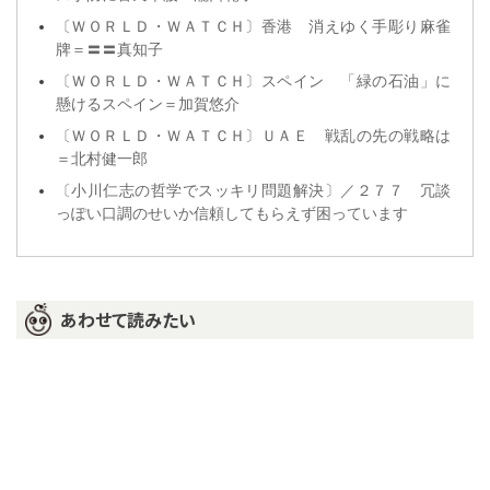
〔ＷＯＲＬＤ・ＷＡＴＣＨ〕香港 消えゆく手彫り麻雀
牌＝〓〓真知子
〔ＷＯＲＬＤ・ＷＡＴＣＨ〕スペイン 「緑の石油」に
懸けるスペイン＝加賀悠介
〔ＷＯＲＬＤ・ＷＡＴＣＨ〕ＵＡＥ 戦乱の先の戦略は
＝北村健一郎
〔小川仁志の哲学でスッキリ問題解決〕／２７７ 冗談
っぽい口調のせいか信頼してもらえず困っています
あわせて読みたい