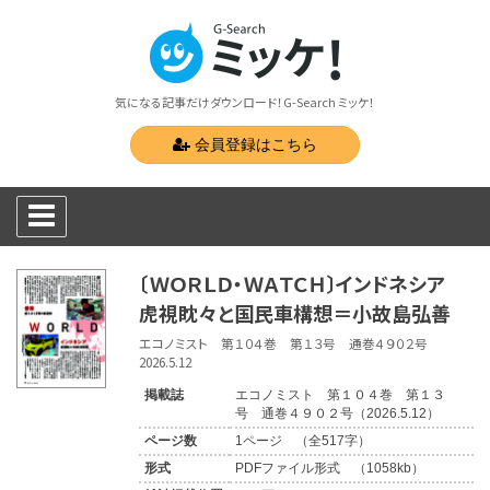
気になる記事だけダウンロード！G-Search ミッケ！
会員登録はこちら
〔ＷＯＲＬＤ・ＷＡＴＣＨ〕インドネシア
虎視眈々と国民車構想＝小故島弘善
エコノミスト 第１０４巻 第１３号 通巻４９０２号
2026.5.12
掲載誌
エコノミスト 第１０４巻 第１３
号 通巻４９０２号（2026.5.12）
ページ数
1ページ （全517字）
形式
PDFファイル形式 （1058kb）