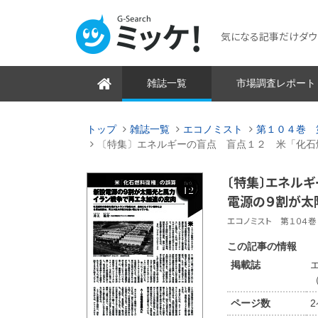
気になる記事だけダウンロ
雑誌一覧
市場調査レポート
トップ
雑誌一覧
エコノミスト
第１０４巻 
〔特集〕エネルギーの盲点 盲点１２ 米「化石
〔特集〕エネル
電源の９割が太
エコノミスト 第１０４巻 
この記事の情報
掲載誌
（
ページ数