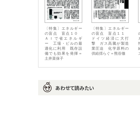
〔特集〕エネルギー
〔特集〕エネルギー
の盲点 盲点１０
の盲点 盲点１１
ＡＩで省エネルギ
ドイツ経済に大打
ー 工場・ビルの最
撃 ガス高騰が製造
適化に利用 既存設
業圧迫 化学原料の
備でも効果を発揮＝
供給揺らぐ＝熊谷徹
土井菜保子
あわせて読みたい