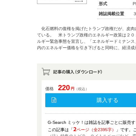
形式
P
雑誌掲載位置
化石燃料の復権を掲げたトランプ政権だが、皮肉
ている。 米トランプ政権のエネルギー政策は２０
ルギー緊急事態を宣言し、「エネルギードミナンス
内のエネルギー価格を引き下げると同時に、経済成
記事の購入（ダウンロード）
220
価格
円
（税込）
購入する
G-Search ミッケ！は雑誌を記事ごとに販
2
この記事は「
ページ（全2395字）
」です。