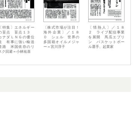
〔特集〕エネルギー
〔株式市場が注目！
〔情熱人〕／１８
の盲点 盲点１３
海外企業〕／１８
２ ライブ配信事業
カナダＬＮＧの優位
０ シェル 世界の
を展開 馬瓜エブリ
性 有事に強い輸送
多国籍オイルメジャ
ン バスケットボー
経路 米国依存のリ
ー＝宮川淳子
ル選手、起業家
スク回避＝小林祐喜