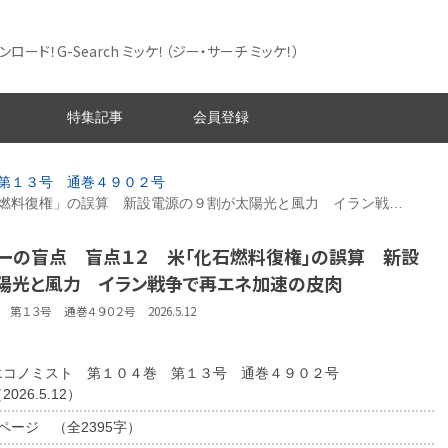
ード！G-Search ミッケ！
（ジー・サーチ ミッケ！）
特集記事
会員登録
第１３号 通巻４９０２号
燃料復権」の誤算 新設電源の９割が太陽光と風力 イラン戦…
ギーの盲点 盲点１２ 米「化石燃料復権」の誤算 新設
陽光と風力 イラン戦争で再エネ加速の皮肉
第１３号 通巻４９０２号 2026.5.12
エコノミスト 第１０４巻 第１３号 通巻４９０２号
2026.5.12）
2ページ （全2395字）