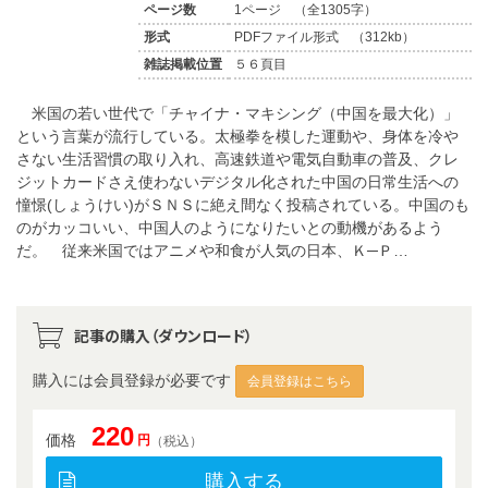
ページ数
1ページ （全1305字）
形式
PDFファイル形式 （312kb）
雑誌掲載位置
５６頁目
米国の若い世代で「チャイナ・マキシング（中国を最大化）」
という言葉が流行している。太極拳を模した運動や、身体を冷や
さない生活習慣の取り入れ、高速鉄道や電気自動車の普及、クレ
ジットカードさえ使わないデジタル化された中国の日常生活への
憧憬(しょうけい)がＳＮＳに絶え間なく投稿されている。中国のも
のがカッコいい、中国人のようになりたいとの動機があるよう
だ。 従来米国ではアニメや和食が人気の日本、Ｋ─Ｐ…
記事の購入（ダウンロード）
購入には会員登録が必要です
会員登録はこちら
220
価格
円
（税込）
購入する