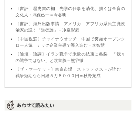
〔書評〕歴史書の棚 先学の仕事を消化、描くは全盲の
文化人・塙保己一＝今谷明
〔書評〕海外出版事情 アメリカ アフリカ系民主党政
治家の説く「道徳論」＝冷泉彰彦
〔中国視窓〕チャイナウオッチ 中国で突如オープンク
ロー人気 テック企業主導で導入進む＝李智慧
〔論壇・論調〕イラン戦争で米欧の結束に亀裂 「我々
の戦争ではない」と欧首脳＝熊谷徹
〔ザ・マーケット〕東京市場 ストラテジストが読む
戦争短期なら日経５万８０００円＝秋野充成
あわせて読みたい