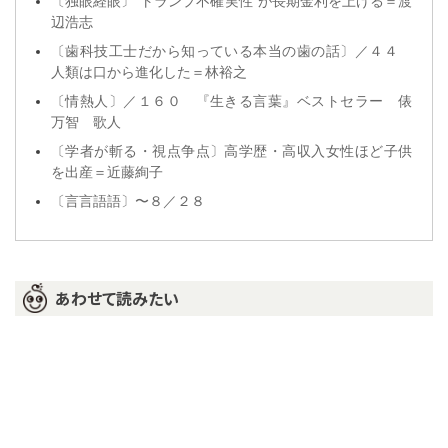
〔独眼経眼〕“トランプ不確実性”が長期金利を上げる＝渡
辺浩志
〔歯科技工士だから知っている本当の歯の話〕／４４
人類は口から進化した＝林裕之
〔情熱人〕／１６０ 『生きる言葉』ベストセラー 俵
万智 歌人
〔学者が斬る・視点争点〕高学歴・高収入女性ほど子供
を出産＝近藤絢子
〔言言語語〕〜８／２８
あわせて読みたい