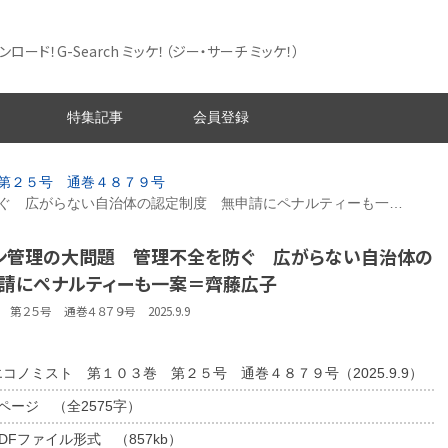
ード！G-Search ミッケ！
（ジー・サーチ ミッケ！）
特集記事
会員登録
第２５号 通巻４８７９号
ぐ 広がらない自治体の認定制度 無申請にペナルティーも一…
ョン管理の大問題 管理不全を防ぐ 広がらない自治体の
請にペナルティーも一案＝齊藤広子
第２５号 通巻４８７９号 2025.9.9
エコノミスト 第１０３巻 第２５号 通巻４８７９号（2025.9.9）
2ページ （全2575字）
DFファイル形式 （857kb）