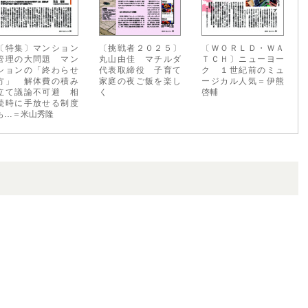
〔特集〕マンション
〔挑戦者２０２５〕
〔ＷＯＲＬＤ・ＷＡ
管理の大問題 マン
丸山由佳 マチルダ
ＴＣＨ〕ニューヨー
ションの「終わらせ
代表取締役 子育て
ク １世紀前のミュ
方」 解体費の積み
家庭の夜ご飯を楽し
ージカル人気＝伊熊
立て議論不可避 相
く
啓輔
続時に手放せる制度
も…＝米山秀隆