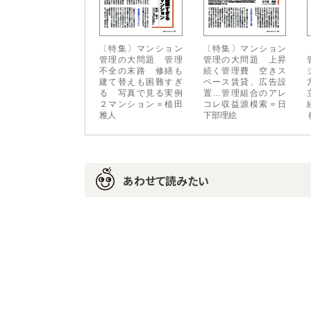
〔特集〕マンション
〔特集〕マンション
管理の大問題 管理
管理の大問題 上昇
不全の末路 修繕も
続く管理費 空きス
建て替えも困難すぎ
ペース賃貸、広告設
る 写真で見る実例
置…管理組合のアレ
２マンション＝植田
コレ収益源模索＝日
雅人
下部理絵
あわせて読みたい