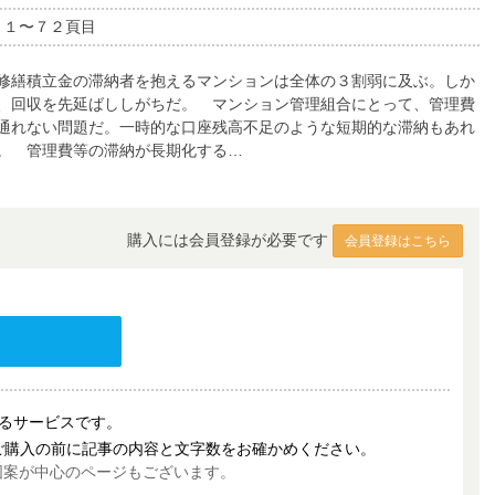
７１〜７２頁目
修繕積立金の滞納者を抱えるマンションは全体の３割弱に及ぶ。しか
、回収を先延ばししがちだ。 マンション管理組合にとって、管理費
通れない問題だ。一時的な口座残高不足のような短期的な滞納もあれ
。 管理費等の滞納が長期化する…
購入には会員登録が必要です
会員登録はこちら
売するサービスです。
ご購入の前に記事の内容と文字数をお確かめください。
図案が中心のページもございます。