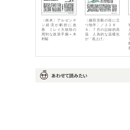
〔南米〕アルゼンチ
〔鎌田浩毅の役に立
ン経済が劇的に改
つ地学〕／２２８
善 ミレイ大統領の
６、７月の記録的高
周到な政策手腕＝木
温 人為的な温暖化
村駿
が「底上げ」
あわせて読みたい