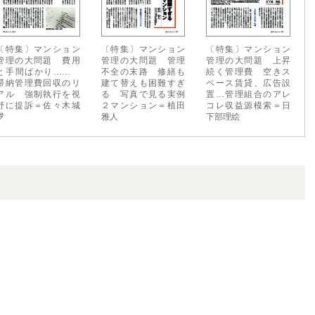
〔特集〕マンション
〔特集〕マンション
〔特集〕マンション
管理の大問題 費用
管理の大問題 管理
管理の大問題 上昇
と手間ばかり……
不全の末路 修繕も
続く管理費 空きス
滞納管理費回収のリ
建て替えも困難すぎ
ペース賃貸、広告設
アル 強制執行を視
る 写真で見る実例
置…管理組合のアレ
野に提訴＝佐々木城
２マンション＝植田
コレ収益源模索＝日
夛
雅人
下部理絵