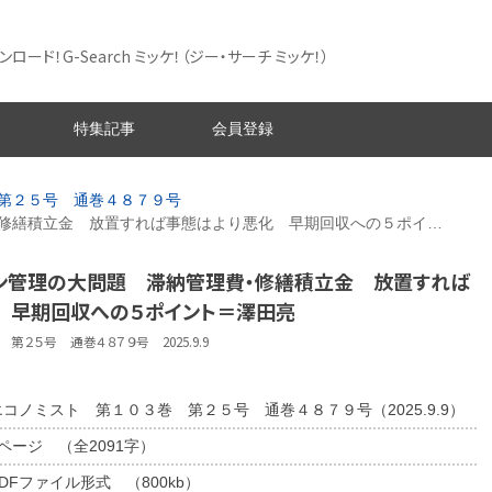
ード！G-Search ミッケ！
（ジー・サーチ ミッケ！）
特集記事
会員登録
第２５号 通巻４８７９号
修繕積立金 放置すれば事態はより悪化 早期回収への５ポイ…
ョン管理の大問題 滞納管理費・修繕積立金 放置すれば
 早期回収への５ポイント＝澤田亮
第２５号 通巻４８７９号 2025.9.9
エコノミスト 第１０３巻 第２５号 通巻４８７９号（2025.9.9）
2ページ （全2091字）
DFファイル形式 （800kb）