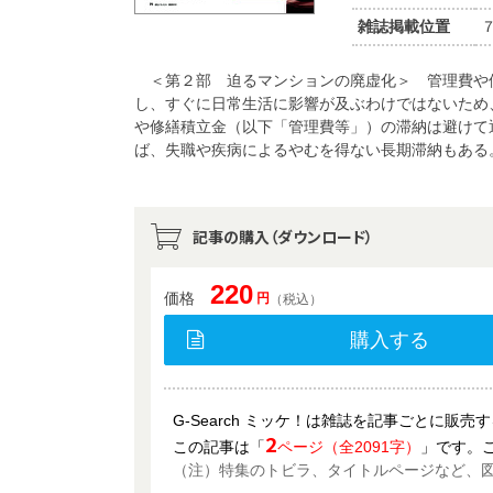
雑誌掲載位置
＜第２部 迫るマンションの廃虚化＞ 管理費や
し、すぐに日常生活に影響が及ぶわけではないため
や修繕積立金（以下「管理費等」）の滞納は避けて
ば、失職や疾病によるやむを得ない長期滞納もある
記事の購入（ダウンロード）
220
価格
円
（税込）
購入する
G-Search ミッケ！は雑誌を記事ごとに販
2
この記事は「
ページ（全2091字）
」です。
（注）特集のトビラ、タイトルページなど、