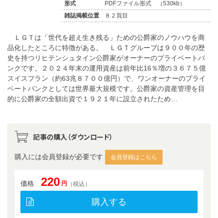
形式
PDFファイル形式 （530kb）
雑誌掲載位置
８２頁目
ＬＧＴは「世代を超え生き残る」ための公爵家のノウハウを商
品化したところに特徴がある。 ＬＧＴグループは９００年の歴
史を持つリヒテンシュタイン公爵家がオーナーのプライベートバ
ンクです。２０２４年末の運用資産は前年比16％増の３６７５億
スイスフラン（約63兆８７００億円）で、ワンオーナーのプライ
ベートバンクとしては世界最大規模です。公爵家の資産管理を目
的に公爵家の全額出資で１９２１年に設立されたため…
記事の購入（ダウンロード）
購入には会員登録が必要です
会員登録はこちら
220
価格
円
（税込）
購入する