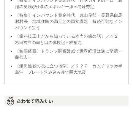
〔特集〕インバウンド黄金時代 通訳ガイドの一日 感
謝の笑顔が仕事のエネルギー源＝島崎秀定
〔特集〕インバウンド黄金時代 丸山俊郎・長野県白馬
村村長 地域住民の満足との両立課題 持続可能なイン
バウンド狙う
〔歯科技工士だから知っている本当の歯の話〕／４２
杉田玄白の歯と口の体験記＝林裕之
〔独眼経眼〕トランプ関税警戒で世界経済は逆に堅調＝
藤代宏一
〔鎌田浩毅の役に立つ地学〕／２２７ カムチャツカ半
島沖 プレート沈み込み帯で巨大地震
あわせて読みたい