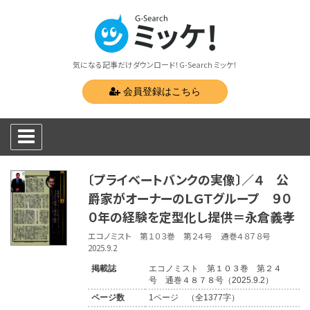
気になる記事だけダウンロード！G-Search ミッケ！
会員登録はこちら
〔プライベートバンクの実像〕／４ 公
爵家がオーナーのＬＧＴグループ ９０
０年の経験を定型化し提供＝永倉義孝
エコノミスト 第１０３巻 第２４号 通巻４８７８号
2025.9.2
掲載誌
エコノミスト 第１０３巻 第２４
号 通巻４８７８号（2025.9.2）
ページ数
1ページ （全1377字）