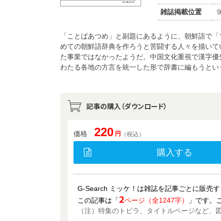
雑誌掲載位置
「ことばあつめ」と副題にあるように、朝鮮語で「
めての朝鮮語辞典を作ろうと苦闘する人々を描いて
た事業ではなかったようだ。中国文化重視で漢字優
わたる各地の方言を統一した形で辞書に編もうとい
記事の購入（ダウンロード）
220
価格
円
（税込）
購入する
G-Search ミッケ！は雑誌を記事ごとに販
2
この記事は「
ページ（全1247字）
」です。
（注）特集のトビラ、タイトルページなど、