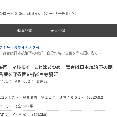
ード！G-Search ミッケ！
（ジー・サーチ ミッケ！）
特集記事
会員登録
２１号 通巻４６５２号
 舞台は日本統治下の朝鮮 自分たちの言葉を守る闘い描く＝…
〕映画 マルモイ ことばあつめ 舞台は日本統治下の朝
言葉を守る闘い描く＝寺脇研
２１号 通巻４６５２号 2020.6.2
エコノミスト 第９８巻 第２１号 通巻４６５２号（2020.6.2）
2ページ （全1247字）
DFファイル形式 （1260kb）