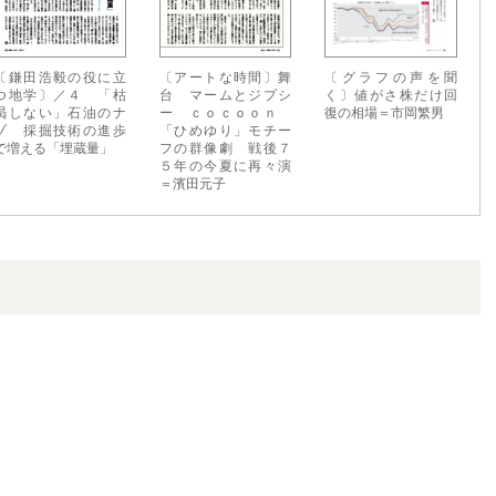
〔鎌田浩毅の役に立
〔アートな時間〕舞
〔グラフの声を聞
つ地学〕／４ 「枯
台 マームとジプシ
く〕値がさ株だけ回
渇しない」石油のナ
ー ｃｏｃｏｏｎ
復の相場＝市岡繁男
ゾ 採掘技術の進歩
「ひめゆり」モチー
で増える「埋蔵量」
フの群像劇 戦後７
５年の今夏に再々演
＝濱田元子