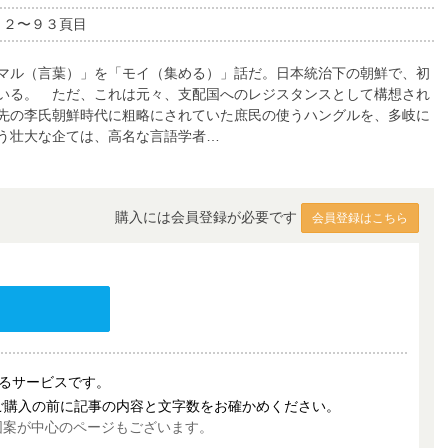
９２〜９３頁目
マル（言葉）」を「モイ（集める）」話だ。日本統治下の朝鮮で、初
いる。 ただ、これは元々、支配国へのレジスタンスとして構想され
先の李氏朝鮮時代に粗略にされていた庶民の使うハングルを、多岐に
う壮大な企ては、高名な言語学者…
購入には会員登録が必要です
会員登録はこちら
売するサービスです。
ご購入の前に記事の内容と文字数をお確かめください。
図案が中心のページもございます。