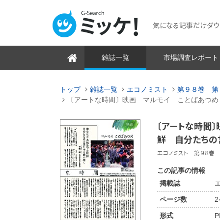
気になる記事だけダウンロ
雑誌一覧
市場調査レポート
トップ
雑誌一覧
エコノミスト
第９８巻 第
〔アートな時間〕映画 マルモイ ことばあつめ
〔アートな時間
鮮 自分たちの
エコノミスト 第９８巻 第
この記事の情報
掲載誌
ページ数
形式
P