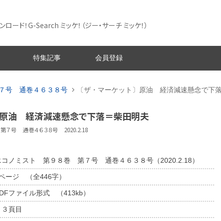
ード！G-Search ミッケ！
（ジー・サーチ ミッケ！）
特集記事
会員登録
７号 通巻４６３８号
〔ザ・マーケット〕原油 経済減速懸念で下
ト〕原油 経済減速懸念で下落＝柴田明夫
７号 通巻４６３８号 2020.2.18
エコノミスト 第９８巻 第７号 通巻４６３８号（2020.2.18）
1ページ （全446字）
DFファイル形式 （413kb）
６３頁目