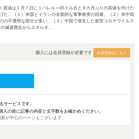
原油は１月７日に１バレル＝65ドル台と９カ月ぶりの高値を付けた
下げた。（１）米国とイランの全面的な軍事衝突の回避、（２）米中両
ものの不透明な部分が多い、（３）中国で発生した新型コロナウイルス
済の減速懸念からエネルギ…
購入には会員登録が必要です
会員登録はこちら
売するサービスです。
購入の前に記事の内容と文字数をお確かめください。
図案が中心のページもございます。