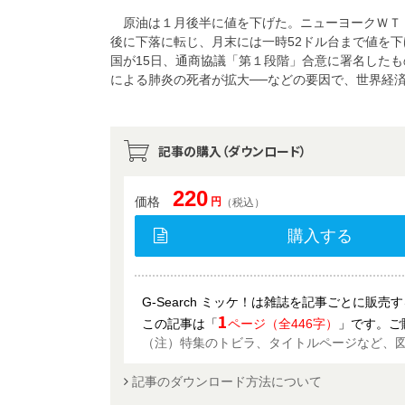
原油は１月後半に値を下げた。ニューヨークＷＴＩ
後に下落に転じ、月末には一時52ドル台まで値を
国が15日、通商協議「第１段階」合意に署名した
による肺炎の死者が拡大──などの要因で、世界経
記事の購入（ダウンロード）
220
価格
円
（税込）
購入する
G-Search ミッケ！は雑誌を記事ごとに販
1
この記事は「
ページ（全446字）
」です。ご
（注）特集のトビラ、タイトルページなど、
記事のダウンロード方法について