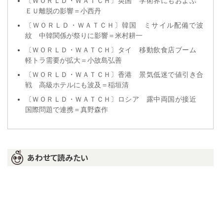
〔ＷＯＲＬＤ・ＷＡＴＣＨ〕英国 学術界にもおよぶ
ＥＵ離脱の影響＝小西丹
〔ＷＯＲＬＤ・ＷＡＴＣＨ〕韓国 ミサイル配備で波
紋 中韓関係が祭りに影響＝米村耕一
〔ＷＯＲＬＤ・ＷＡＴＣＨ〕タイ 移動飲食店ブーム
軽トラ需要が拡大＝小故島弘善
〔ＷＯＲＬＤ・ＷＡＴＣＨ〕香港 景気低迷で値引き合
戦 高級ホテルにも波及＝稲垣清
〔ＷＯＲＬＤ・ＷＡＴＣＨ〕ロシア 露中両国が接近
国際問題で連携＝真野森作
あわせて読みたい