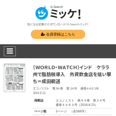
気になる記事だけダウンロード！G-Search ミッケ！
会員登録はこちら
〔ＷＯＲＬＤ・ＷＡＴＣＨ〕インド ケララ
州で脂肪税導入 外資飲食店を狙い撃
ち＝成田範道
エコノミスト 第９４巻 第３４号 通巻４４６３号
2016.8.23
掲載誌
エコノミスト 第９４巻 第３４号
通巻４４６３号（2016.8.23）
ページ数
3ページ （全589字）