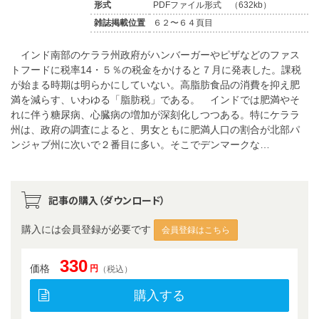
形式
PDFファイル形式 （632kb）
雑誌掲載位置
６２〜６４頁目
インド南部のケララ州政府がハンバーガーやピザなどのファス
トフードに税率14・５％の税金をかけると７月に発表した。課税
が始まる時期は明らかにしていない。高脂肪食品の消費を抑え肥
満を減らす、いわゆる「脂肪税」である。 インドでは肥満やそ
れに伴う糖尿病、心臓病の増加が深刻化しつつある。特にケララ
州は、政府の調査によると、男女ともに肥満人口の割合が北部パ
ンジャブ州に次いで２番目に多い。そこでデンマークな…
記事の購入（ダウンロード）
購入には会員登録が必要です
会員登録はこちら
330
価格
円
（税込）
購入する