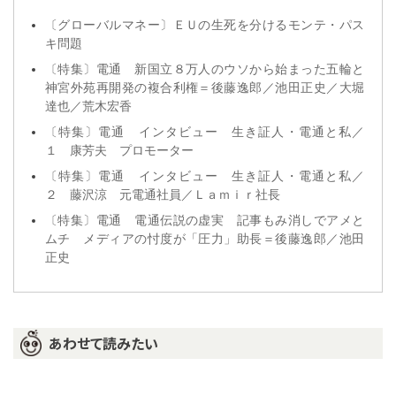
〔グローバルマネー〕ＥＵの生死を分けるモンテ・パス
キ問題
〔特集〕電通 新国立８万人のウソから始まった五輪と
神宮外苑再開発の複合利権＝後藤逸郎／池田正史／大堀
達也／荒木宏香
〔特集〕電通 インタビュー 生き証人・電通と私／
１ 康芳夫 プロモーター
〔特集〕電通 インタビュー 生き証人・電通と私／
２ 藤沢涼 元電通社員／Ｌａｍｉｒ社長
〔特集〕電通 電通伝説の虚実 記事もみ消しでアメと
ムチ メディアの忖度が「圧力」助長＝後藤逸郎／池田
正史
あわせて読みたい