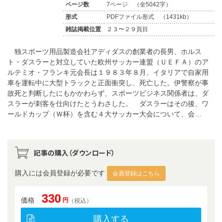
ページ数
7ページ （全5042字）
形式
PDFファイル形式 （1431kb）
雑誌掲載位置
２３〜２９頁目
独スポーツ用品製造会社アディダスの創業者の長男、ホルス
ト・ダスラーと対立していた欧州サッカー連盟（ＵＥＦＡ）のア
ルテミオ・フランキ元会長は１９８３年８月、イタリアで自家用
車を運転中に大型トラックと正面衝突し、死亡した。伊警察が事
故死と判断したにもかかわらず、スポーツビジネス関係者は、ダ
スラーが刺客を仕向けたとうわさした。 ダスラーはその後、ワ
ールドカップ（Ｗ杯）を含む４大サッカー大会について、会…
記事の購入（ダウンロード）
購入には会員登録が必要です
会員登録はこちら
330
価格
円
（税込）
購入する