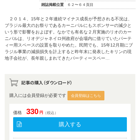
雑誌掲載位置
６２〜６４頁目
２０１４、15年と２年連続マイナス成長が予想される不況は、
ブラジル最大のお祭りであるカーニバルにもスポンサーの減少と
いう形で影響をおよぼす。なかでも有名な２月実施のリオのカー
ニバルは、リオデジャネイロ州政府が会場内に借りていたパーテ
ィー用スペースの設置を取りやめた。民間でも、15年12月期にブ
ラジル事業の減損損失を計上すると昨年末に発表したキリンの現
地子会社が、長年親しまれてきたパーティースペー…
記事の購入（ダウンロード）
購入には会員登録が必要です
会員登録はこちら
330
価格
円
（税込）
購入する