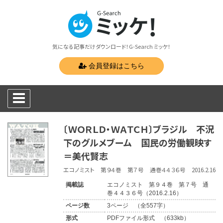
気になる記事だけダウンロード！G-Search ミッケ！
会員登録はこちら
〔ＷＯＲＬＤ・ＷＡＴＣＨ〕ブラジル 不況
下のグルメブーム 国民の労働観映す
＝美代賢志
エコノミスト 第９４巻 第７号 通巻４４３６号 2016.2.16
掲載誌
エコノミスト 第９４巻 第７号 通
巻４４３６号（2016.2.16）
ページ数
3ページ （全557字）
形式
PDFファイル形式 （633kb）