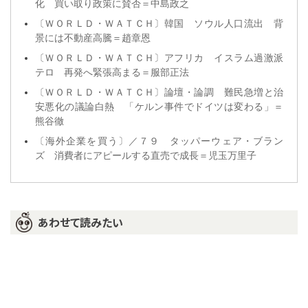
化 買い取り政策に賛否＝中島政之
〔ＷＯＲＬＤ・ＷＡＴＣＨ〕韓国 ソウル人口流出 背
景には不動産高騰＝趙章恩
〔ＷＯＲＬＤ・ＷＡＴＣＨ〕アフリカ イスラム過激派
テロ 再発へ緊張高まる＝服部正法
〔ＷＯＲＬＤ・ＷＡＴＣＨ〕論壇・論調 難民急増と治
安悪化の議論白熱 「ケルン事件でドイツは変わる」＝
熊谷徹
〔海外企業を買う〕／７９ タッパーウェア・ブラン
ズ 消費者にアピールする直売で成長＝児玉万里子
あわせて読みたい