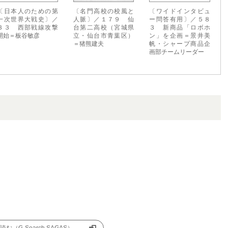
〔日本人のための第
〔名門高校の校風と
〔ワイドインタビュ
一次世界大戦史〕／
人脈〕／１７９ 仙
ー問答有用〕／５８
３３ 西部戦線攻撃
台第二高校（宮城県
３ 新商品「ロボホ
開始＝板谷敏彦
立・仙台市青葉区）
ン」を企画＝景井美
＝猪熊建夫
帆・シャープ商品企
画部チームリーダー