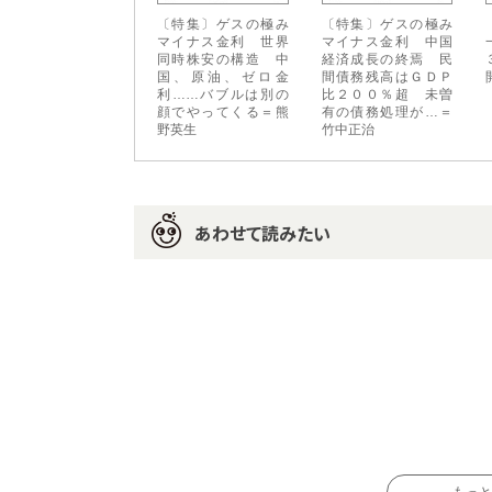
〔特集〕ゲスの極み
〔特集〕ゲスの極み
マイナス金利 世界
マイナス金利 中国
同時株安の構造 中
経済成長の終焉 民
国、原油、ゼロ金
間債務残高はＧＤＰ
利……バブルは別の
比２００％超 未曽
顔でやってくる＝熊
有の債務処理が…＝
野英生
竹中正治
あわせて読みたい