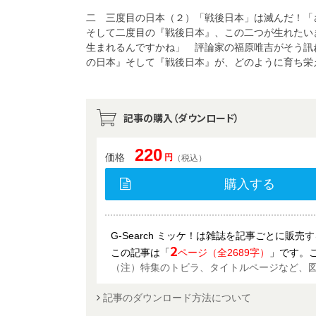
二 三度目の日本（２）「戦後日本」は滅んだ！「
そして二度目の『戦後日本』、この二つが生れたい
生まれるんですかね」 評論家の福原唯吉がそう訊
の日本』そして『戦後日本』が、どのように育ち栄
記事の購入（ダウンロード）
220
価格
円
（税込）
購入する
G-Search ミッケ！は雑誌を記事ごとに販
2
この記事は「
ページ（全2689字）
」です。
（注）特集のトビラ、タイトルページなど、
記事のダウンロード方法について