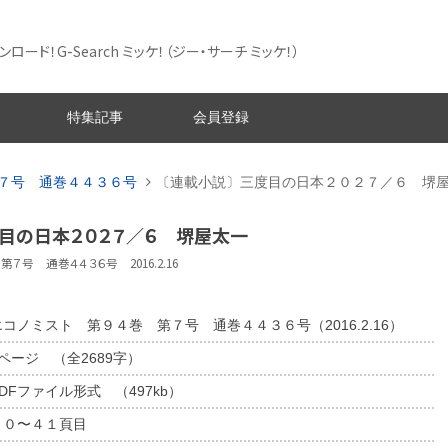
ード！G-Search ミッケ！
（ジー・サーチ ミッケ！）
特集記事
会員登録
７号 通巻４４３６号
〔連載小説〕三度目の日本２０２７／６ 堺
度目の日本２０２７／６ 堺屋太一
７号 通巻４４３６号 2016.2.16
エコノミスト 第９４巻 第７号 通巻４４３６号（2016.2.16）
2ページ （全2689字）
DFファイル形式 （497kb）
４０〜４１頁目