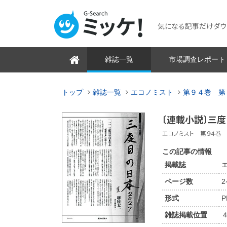
気になる記事だけダウンロ
雑誌一覧
市場調査レポート
トップ
雑誌一覧
エコノミスト
第９４巻 第
〔連載小説〕三
エコノミスト 第９４巻 第
この記事の情報
掲載誌
ページ数
形式
P
雑誌掲載位置