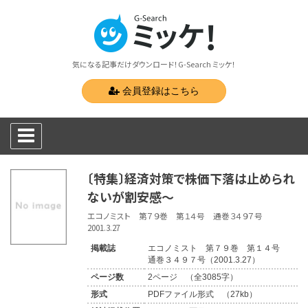
気になる記事だけダウンロード！G-Search ミッケ！
会員登録はこちら
〔特集〕経済対策で株価下落は止められ
ないが割安感〜
エコノミスト 第７９巻 第１４号 通巻３４９７号
2001.3.27
掲載誌
エコノミスト 第７９巻 第１４号
通巻３４９７号（2001.3.27）
ページ数
2ページ （全3085字）
形式
PDFファイル形式 （27kb）