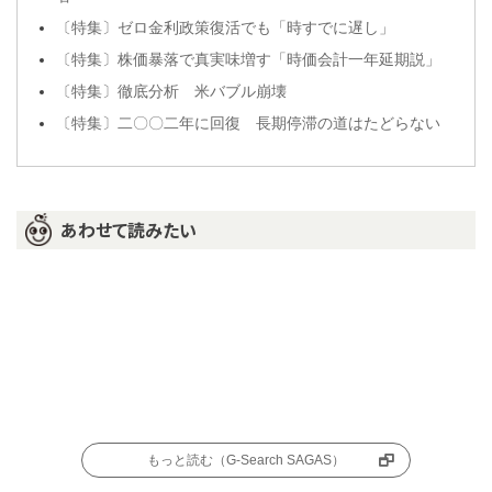
〔特集〕ゼロ金利政策復活でも「時すでに遅し」
〔特集〕株価暴落で真実味増す「時価会計一年延期説」
〔特集〕徹底分析 米バブル崩壊
〔特集〕二〇〇二年に回復 長期停滞の道はたどらない
あわせて読みたい
もっと読む（G-Search SAGAS）