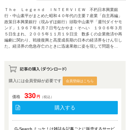
Ｔｈｅ Ｌｅｇｅｎｄ ＩＮＴＥＲＶＩＥＷ 不朽日本興業銀
行・中山素平がまとめた昭和４０年代の主要７産業「自主再編」
政策日本興業銀行（現みずほ銀行）頭取中山素平「週刊ダイヤモ
ンド」１９６７年８月７日号なかやま・そへい １９０６年３月
５日生まれ、２００５年１１月１９日没 数多くの企業救済や再
編劇に関わり、戦後復興と高度成長期の日本の経済界をけん引し
た。経済界の危急存亡のときに迅速果敢に姿を現して問題を…
記事の購入（ダウンロード）
購入には会員登録が必要です
会員登録はこちら
330
価格
円
（税込）
購入する
G-Search ミッケ！は雑誌を記事ごとに販売するサービ