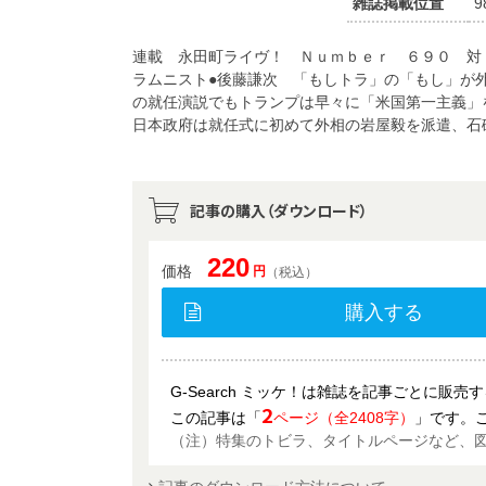
雑誌掲載位置
9
連載 永田町ライヴ！ Ｎｕｍｂｅｒ ６９０ 対
ラムニスト●後藤謙次 「もしトラ」の「もし」が
の就任演説でもトランプは早々に「米国第一主義」
日本政府は就任式に初めて外相の岩屋毅を派遣、石
記事の購入（ダウンロード）
220
価格
円
（税込）
購入する
G-Search ミッケ！は雑誌を記事ごとに販
2
この記事は「
ページ（全2408字）
」です。
（注）特集のトビラ、タイトルページなど、