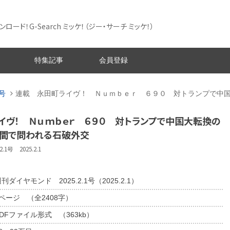
ード！G-Search ミッケ！
（ジー・サーチ ミッケ！）
特集記事
会員登録
1号
連載 永田町ライヴ！ Ｎｕｍｂｅｒ ６９０ 対トランプで中
イヴ！ Ｎｕｍｂｅｒ ６９０ 対トランプで中国大転換の
間で問われる石破外交
1号 2025.2.1
刊ダイヤモンド 2025.2.1号（2025.2.1）
2ページ （全2408字）
DFファイル形式 （363kb）