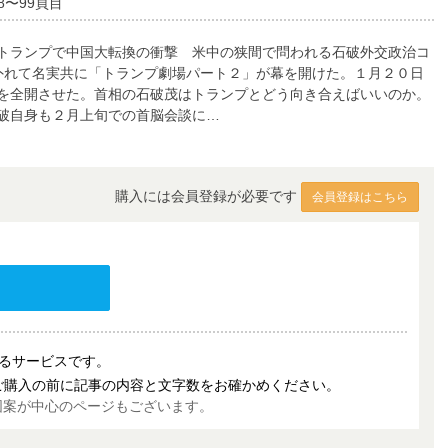
8〜99頁目
トランプで中国大転換の衝撃 米中の狭間で問われる石破外交政治コ
外れて名実共に「トランプ劇場パート２」が幕を開けた。１月２０日
を全開させた。首相の石破茂はトランプとどう向き合えばいいのか。
破自身も２月上旬での首脳会談に…
購入には会員登録が必要です
会員登録はこちら
売するサービスです。
ご購入の前に記事の内容と文字数をお確かめください。
図案が中心のページもございます。