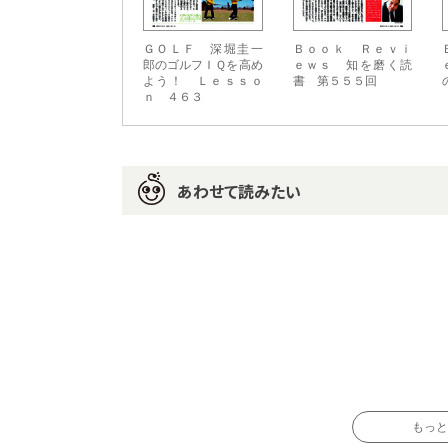
ＧＯＬＦ 深堀圭一
Ｂｏｏｋ Ｒｅｖｉ
郎のゴルフＩＱを高め
ｅｗｓ 知を磨く読
よう！ Ｌｅｓｓｏ
書 第５５５回
ｎ ４６３
あわせて読みたい
もっと読