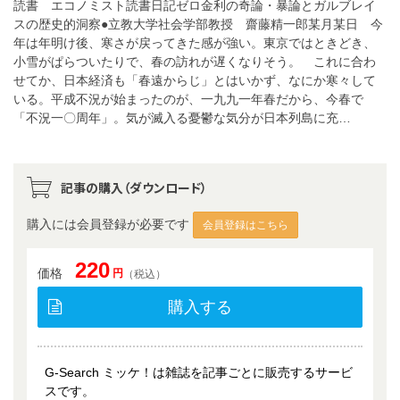
読書 エコノミスト読書日記ゼロ金利の奇論・暴論とガルブレイ
スの歴史的洞察●立教大学社会学部教授 齋藤精一郎某月某日 今
年は年明け後、寒さが戻ってきた感が強い。東京ではときどき、
小雪がぱらついたりで、春の訪れが遅くなりそう。 これに合わ
せてか、日本経済も「春遠からじ」とはいかず、なにか寒々して
いる。平成不況が始まったのが、一九九一年春だから、今春で
「不況一〇周年」。気が滅入る憂鬱な気分が日本列島に充…
記事の購入（ダウンロード）
購入には会員登録が必要です
会員登録はこちら
220
価格
円
（税込）
購入する
G-Search ミッケ！は雑誌を記事ごとに販売するサービ
スです。