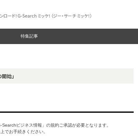
ード！G-Search ミッケ！
（ジー・サーチ ミッケ！）
特集記事
の開始」
G-Searchビジネス情報」の規約ご承認が必要となります。
意の上でお手続きください。