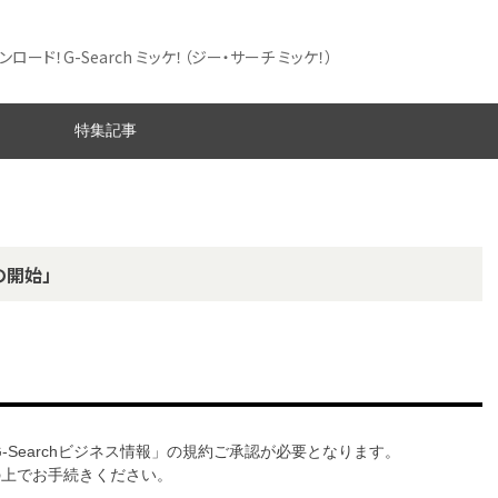
ード！G-Search ミッケ！
（ジー・サーチ ミッケ！）
特集記事
の開始」
G-Searchビジネス情報」の規約ご承認が必要となります。
意の上でお手続きください。