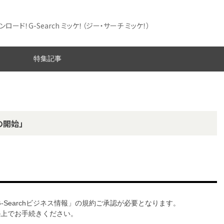
ード！G-Search ミッケ！
（ジー・サーチ ミッケ！）
特集記事
の開始」
G-Searchビジネス情報」の規約ご承認が必要となります。
意の上でお手続きください。