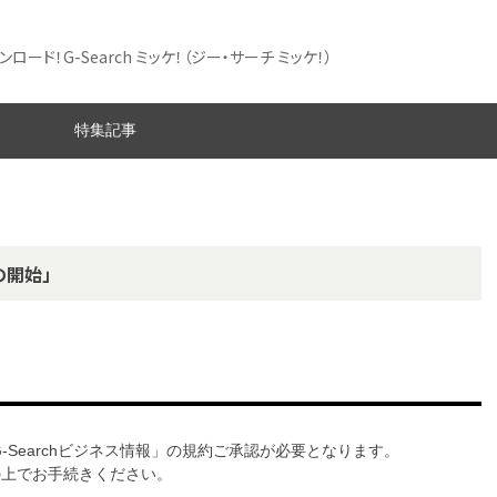
ード！G-Search ミッケ！
（ジー・サーチ ミッケ！）
特集記事
の開始」
G-Searchビジネス情報」の規約ご承認が必要となります。
意の上でお手続きください。