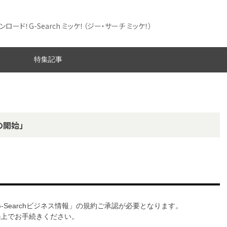
ード！G-Search ミッケ！
（ジー・サーチ ミッケ！）
特集記事
の開始」
G-Searchビジネス情報」の規約ご承認が必要となります。
意の上でお手続きください。