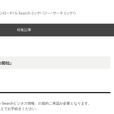
ード！G-Search ミッケ！
（ジー・サーチ ミッケ！）
特集記事
の開始」
G-Searchビジネス情報」の規約ご承認が必要となります。
意の上でお手続きください。