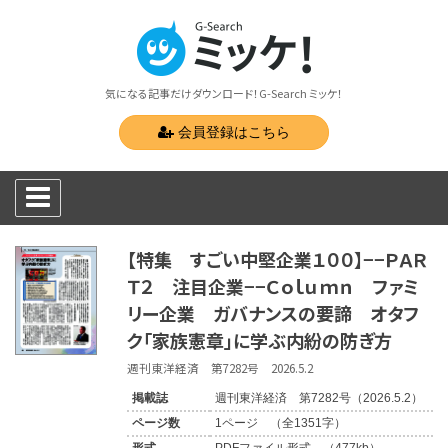
気になる記事だけダウンロード！G-Search ミッケ！
会員登録はこちら
【特集 すごい中堅企業１００】−−ＰＡＲ
Ｔ２ 注目企業−−Ｃｏｌｕｍｎ ファミ
リー企業 ガバナンスの要諦 オタフ
ク「家族憲章」に学ぶ内紛の防ぎ方
週刊東洋経済 第7282号 2026.5.2
掲載誌
週刊東洋経済 第7282号（2026.5.2）
ページ数
1ページ （全1351字）
形式
PDFファイル形式 （477kb）