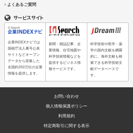
よくあるご質問
サービスサイト
企業INDEXナビでは
新聞・雑誌記事、企
科学技術や医学・薬
国税庁法人番号公表
業情報、住宅地図や
学の国内文献を網羅
サイトなどオープン
科学技術情報などを
的に、海外文献も検
データから収集した
提供するビジネス情
索できる科学技術文
全国約350万社の企業
報サービスです。
献データベースで
情報を提供します。
す。
お問い合わせ
個人情報保護ポリシー
利用規約
特定商取引に関する表示