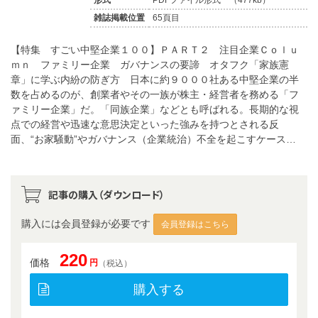
雑誌掲載位置
65頁目
【特集 すごい中堅企業１００】ＰＡＲＴ２ 注目企業Ｃｏｌｕ
ｍｎ ファミリー企業 ガバナンスの要諦 オタフク「家族憲
章」に学ぶ内紛の防ぎ方 日本に約９０００社ある中堅企業の半
数を占めるのが、創業者やその一族が株主・経営者を務める「フ
ァミリー企業」だ。「同族企業」などとも呼ばれる。長期的な視
点での経営や迅速な意思決定といった強みを持つとされる反
面、“お家騒動”やガバナンス（企業統治）不全を起こすケース…
記事の購入（ダウンロード）
購入には会員登録が必要です
会員登録はこちら
220
価格
円
（税込）
購入する