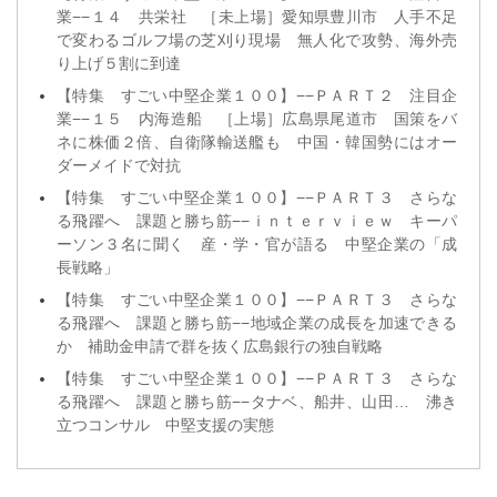
業−−１４ 共栄社 ［未上場］愛知県豊川市 人手不足
で変わるゴルフ場の芝刈り現場 無人化で攻勢、海外売
り上げ５割に到達
【特集 すごい中堅企業１００】−−ＰＡＲＴ２ 注目企
業−−１５ 内海造船 ［上場］広島県尾道市 国策をバ
ネに株価２倍、自衛隊輸送艦も 中国・韓国勢にはオー
ダーメイドで対抗
【特集 すごい中堅企業１００】−−ＰＡＲＴ３ さらな
る飛躍へ 課題と勝ち筋−−ｉｎｔｅｒｖｉｅｗ キーパ
ーソン３名に聞く 産・学・官が語る 中堅企業の「成
長戦略」
【特集 すごい中堅企業１００】−−ＰＡＲＴ３ さらな
る飛躍へ 課題と勝ち筋−−地域企業の成長を加速できる
か 補助金申請で群を抜く広島銀行の独自戦略
【特集 すごい中堅企業１００】−−ＰＡＲＴ３ さらな
る飛躍へ 課題と勝ち筋−−タナベ、船井、山田… 沸き
立つコンサル 中堅支援の実態