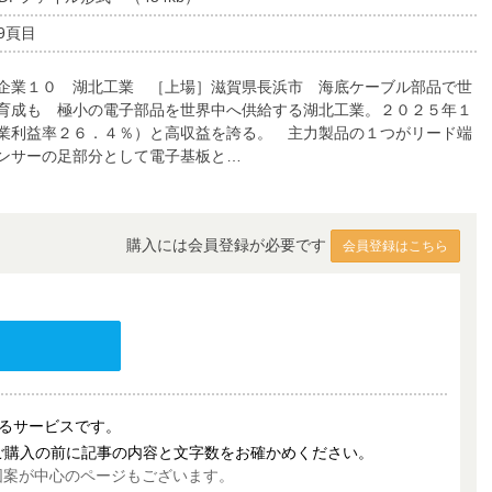
9頁目
企業１０ 湖北工業 ［上場］滋賀県長浜市 海底ケーブル部品で世
育成も 極小の電子部品を世界中へ供給する湖北工業。２０２５年１
業利益率２６．４％）と高収益を誇る。 主力製品の１つがリード端
ンサーの足部分として電子基板と…
購入には会員登録が必要です
会員登録はこちら
売するサービスです。
ご購入の前に記事の内容と文字数をお確かめください。
図案が中心のページもございます。