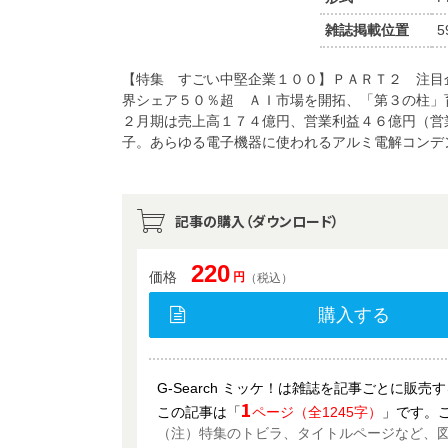
雑誌掲載位置
5
【特集 すごい中堅企業１００】ＰＡＲＴ２ 注目
界シェア５０％超 ＡＩ市場を開拓、「第３の柱」
２月期は売上高１７４億円、営業利益４６億円（営
子。あらゆる電子機器に使われるアルミ電解コンデ
記事の購入（ダウンロード）
220
価格
円
（税込）
購入する
G-Search ミッケ！は雑誌を記事ごとに販
1
この記事は「
ページ（全1245字）
」です。
（注）特集のトビラ、タイトルページなど、