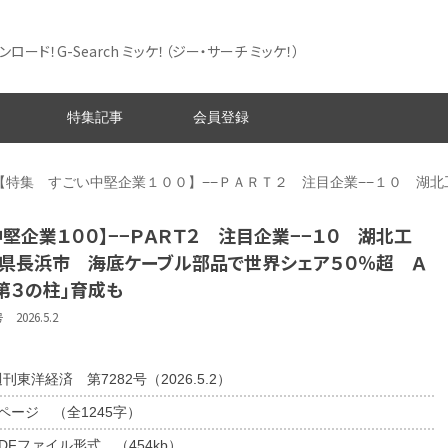
ード！G-Search ミッケ！
（ジー・サーチ ミッケ！）
特集記事
会員登録
【特集 すごい中堅企業１００】−−ＰＡＲＴ２ 注目企業−−１０ 湖
堅企業１００】−−ＰＡＲＴ２ 注目企業−−１０ 湖北工
賀県長浜市 海底ケーブル部品で世界シェア５０％超 Ａ
第３の柱」育成も
026.5.2
刊東洋経済 第7282号（2026.5.2）
1ページ （全1245字）
DFファイル形式 （454kb）