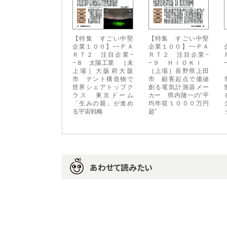
【特集 すごい中堅
【特集 すごい中堅
企業１００】−−ＰＡ
企業１００】−−ＰＡ
ＲＴ２ 注目企業−
ＲＴ２ 注目企業−
−８ 太陽工業 ［未
−９ ＨＩＯＫＩ
上場］大阪府大阪
［上場］長野県上田
市 テント構造物で
市 顧客起点で価値
世界シェアトップク
創る電気計測器メー
ラス 東京ドーム
カー 県内随一の“平
「生みの親」が進め
均年収１０００万円
る宇宙戦略
超”
あわせて読みたい