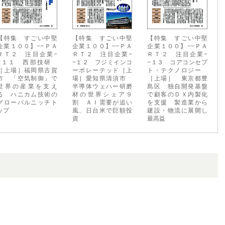
【特集 すごい中堅
【特集 すごい中堅
【特集 すごい中堅
企業１００】−−ＰＡ
企業１００】−−ＰＡ
企業１００】−−ＰＡ
ＲＴ２ 注目企業−
ＲＴ２ 注目企業−
ＲＴ２ 注目企業−
−１１ 西部技研
−１２ フジミインコ
−１３ コアコンセプ
［上場］福岡県古賀
ーポレーテッド［上
ト・テクノロジー
市 「空気制御」で
場］愛知県清須市
［上場］ 東京都豊
世界の産業を支え
半導体ウェハー研磨
島区 独自開発基盤
る ハニカム技術の
材の世界シェア９
で顧客のＤＸ内製化
グローバルニッチト
割 ＡＩ需要が追い
を支援 製造業から
ップ
風、日台米で巨額投
建設・物流に展開し
資
最高益