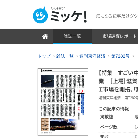
気になる記事だけダウンロ
雑誌一覧
市場調査レポート
トップ
雑誌一覧
週刊東洋経済
第7282号
【特集 すごい中
業 ［上場］滋
Ｉ市場を開拓、「
週刊東洋経済 第7282号 2
この記事の情報
掲載誌
週
ページ数
形式
P