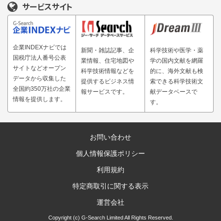
サービスサイト
企業INDEXナビでは
新聞・雑誌記事、企
科学技術や医学・薬
国税庁法人番号公表
業情報、住宅地図や
学の国内文献を網羅
サイトなどオープン
科学技術情報などを
的に、海外文献も検
データから収集した
提供するビジネス情
索できる科学技術文
全国約350万社の企業
報サービスです。
献データベースで
情報を提供します。
す。
お問い合わせ
個人情報保護ポリシー
利用規約
特定商取引に関する表示
運営会社
Copyright (c) G-Search Limited All Rights Reserved.