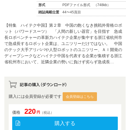
形式
PDFファイル形式 （748kb）
雑誌掲載位置
44〜45頁目
【特集 ハイテク中国】第２章 中国の飽くなき挑戦外骨格ロボ
ット（パワードスーツ） 「人間の新しい器官」を目指す 急成
長ロボベンチャーの革新力ハイテク企業が集中する浙江省杭州市
で急成長するロボット企業は、ユニツリーだけではない。 中国
のテック大手アリババや人型ロボットのユニツリー、ＡＩ開発の
ディープシークなどハイテク中国を代表する企業が集積する浙江
省杭州市において、近隣企業の勢いに負けず劣らず急成長…
記事の購入（ダウンロード）
購入には会員登録が必要です
会員登録はこちら
220
価格
円
（税込）
購入する