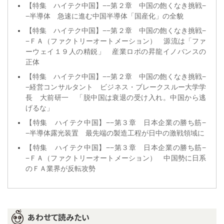
【特集 ハイテク中国】−−第２章 中国の飽くなき挑戦−
−半導体 急速に進む中国半導体「国産化」の全貌
【特集 ハイテク中国】−−第２章 中国の飽くなき挑戦−
−ＦＡ（ファクトリーオートメーション） 源流は「ファ
ーウェイ１９人の精鋭」 産業ロボの昇龍イノバンスの
正体
【特集 ハイテク中国】−−第２章 中国の飽くなき挑戦−
−経営コンサルタント ビジネス・ブレークスルー大学学
長 大前研一 「脱中国は衰退の受け入れ。中国から逃
げるな」
【特集 ハイテク中国】−−第３章 日本企業の勝ち筋−
−半導体露光装置 最先端の製造工程が日中の激戦領域に
【特集 ハイテク中国】−−第３章 日本企業の勝ち筋−
−ＦＡ（ファクトリーオートメーション） 中国勢に日系
のＦＡ業界が反転攻勢
あわせて読みたい