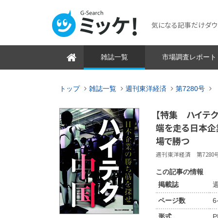
気になる記事だけダウンロ
雑誌一覧
市場調査レポート
トップ
雑誌一覧
週刊東洋経済
第7280号
【特集 ハイテ
端を走る日本企
場で勝つ
週刊東洋経済 第7280号 2
この記事の情報
掲載誌
週
ページ数
形式
P