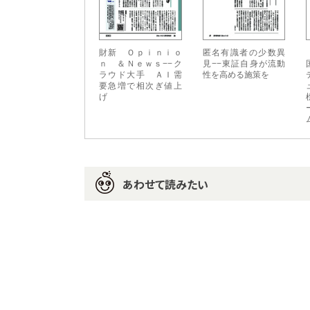
財新 Ｏｐｉｎｉｏ
匿名有識者の少数異
ｎ ＆Ｎｅｗｓ−−ク
見−−東証自身が流動
ラウド大手 ＡＩ需
性を高める施策を
要急増で相次ぎ値上
げ
あわせて読みたい