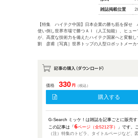
雑誌掲載位置
2
【特集 ハイテク中国】日本企業の勝ち筋を探せ 
使い倒し世界市場で勝つＡＩ（人工知能）、ヒュー
が、高度な技術力を備えたハイテク国家へと変貌し
劉 彦甫［写真］世界トップの人型ロボットメーカ
記事の購入（ダウンロード）
330
価格
円
（税込）
購入する
G-Search ミッケ！は雑誌を記事ごとに販
6
この記事は「
ページ（全5212字）
」です。
（注）特集のトビラ、タイトルページなど、