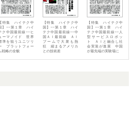
【特集 ハイテク中
【特集 ハイテク中
【特集 ハイテク中
国】−−第１章 ハイ
国】−−第１章 ハイ
国】−−第１章 ハイ
テク中国最前線−−ヒ
テク中国最前線−−中
テク中国最前線−−人
ューマノイド 世界
国ＡＩ最前線 ＡＩ
型サービスロボッ
標準を狙うユニツリ
ブームで大衆も熱
ト ＡＩと融合し社
ー プラットフォー
狂 縮まるアメリカ
会実装が進展 中国
ム戦略の全貌
との技術差
が最先端の実験場に