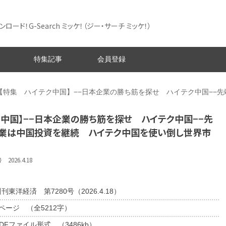
ード！G-Search ミッケ！
（ジー・サーチ ミッケ！）
特集記事
会員登録
【特集 ハイテク中国】−−日本企業の勝ち筋を探せ ハイテク中国−−
ク中国】−−日本企業の勝ち筋を探せ ハイテク中国−−先
業は中国投資を継続 ハイテク中国を使い倒し世界市
026.4.18
刊東洋経済 第7280号（2026.4.18）
6ページ （全5212字）
DFファイル形式 （3486kb）