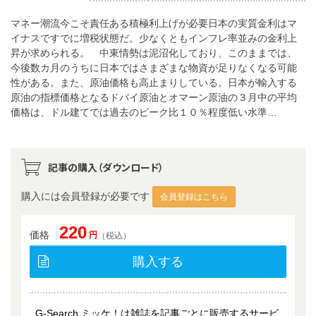
マネー潮流今こそ責任ある積極利上げが必要日本の実質金利はマ
イナスですでに増税状態だ。少なくともインフレ率並みの金利上
昇が求められる。 中東情勢は泥沼化しており、このままでは、
今後数カ月のうちに日本ではさまざまな物資が足りなくなる可能
性がある。また、原油価格も高止まりしている。日本が輸入する
原油の指標価格となるドバイ原油とオマーン原油の３月中の平均
価格は、ドル建てでは過去のピーク比１０％程度低い水準…
記事の購入（ダウンロード）
購入には会員登録が必要です
会員登録はこちら
220
価格
円
（税込）
購入する
G-Search ミッケ！は雑誌を記事ごとに販売するサービ