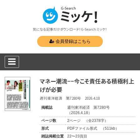
気になる記事だけダウンロード！G-Search ミッケ！
会員登録はこちら
マネー潮流−−今こそ責任ある積極利上
げが必要
週刊東洋経済 第7280号 2026.4.18
掲載誌
週刊東洋経済 第7280号
（2026.4.18）
ページ数
2ページ （全2378字）
形式
PDFファイル形式 （511kb）
雑誌掲載位置
22〜23頁目