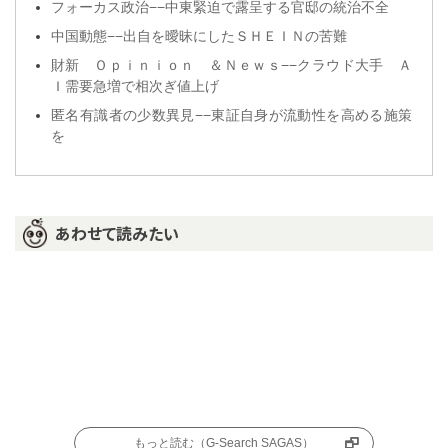
フォーカス政治−−中東緊迫で露呈する官邸の統治不全
中国動態−−出自を曖昧にしたＳＨＥＩＮの苦難
財新 Ｏｐｉｎｉｏｎ ＆Ｎｅｗｓ−−クラウド大手 Ａ
Ｉ需要急増で相次ぎ値上げ
匿名有識者の少数異見−−東証自身が流動性を高める施策
を
あわせて読みたい
もっと読む（G-Search SAGAS）