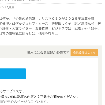
6〜77頁目
は何か』『企業の通信簿 カリスマＣＥＯが２０２５年決算を斬
て倫理とは何かジョセフ・ヒース 著庭田よう子 訳／瀧澤弘和 解
う評者・人文ライター 斎藤哲也 ビジネスでは「戦略」や「競争」
日常の道徳観に照らせば、他者を打ち…
購入には会員登録が必要です
会員登録はこちら
売するサービスです。
ご購入の前に記事の内容と文字数をお確かめください。
図案が中心のページもございます。