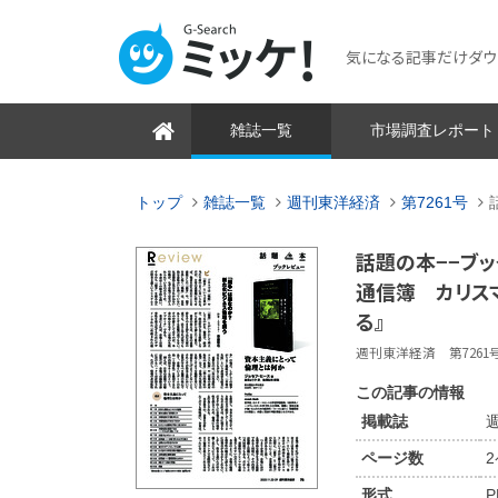
気になる記事だけダウンロ
雑誌一覧
市場調査レポート
トップ
雑誌一覧
週刊東洋経済
第7261号
話題の本−−ブッ
通信簿 カリスマ
る』
週刊東洋経済 第7261号 2
この記事の情報
掲載誌
週
ページ数
形式
P