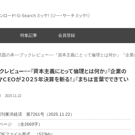
ード！G-Search ミッケ！
（ジー・サーチ ミッケ！）
特集記事
会員登録
話題の本−−ブックレビュー−−『資本主義にとって倫理とは何か』『企
クレビュー−−『資本主義にとって倫理とは何か』『企業の
ＣＥＯが２０２５年決算を斬る！』『まちは言葉でできてい
025.11.22
刊東洋経済 第7261号（2025.11.22）
2ページ （全2669字）
DFファイル形式 （523kb）