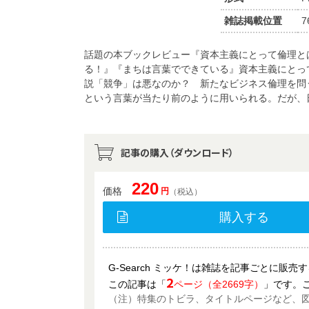
雑誌掲載位置
7
話題の本ブックレビュー『資本主義にとって倫理と
る！』『まちは言葉でできている』資本主義にとっ
説「競争」は悪なのか？ 新たなビジネス倫理を問
という言葉が当たり前のように用いられる。だが、
記事の購入（ダウンロード）
220
価格
円
（税込）
購入する
G-Search ミッケ！は雑誌を記事ごとに販
2
この記事は「
ページ（全2669字）
」です。
（注）特集のトビラ、タイトルページなど、