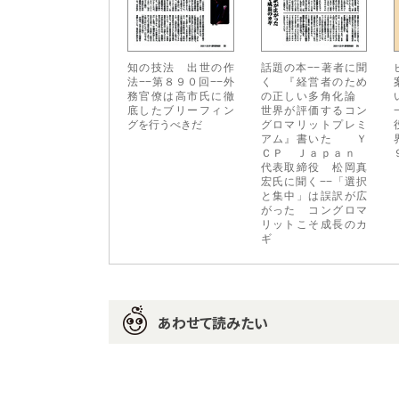
知の技法 出世の作
話題の本−−著者に聞
法−−第８９０回−−外
く 『経営者のため
務官僚は高市氏に徹
の正しい多角化論
底したブリーフィン
世界が評価するコン
グを行うべきだ
グロマリットプレミ
アム』書いた Ｙ
ＣＰ Ｊａｐａｎ
代表取締役 松岡真
宏氏に聞く−−「選択
と集中」は誤訳が広
がった コングロマ
リットこそ成長のカ
ギ
あわせて読みたい