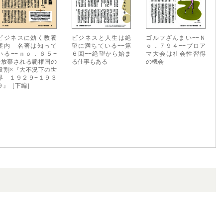
ビジネスに効く教養
ビジネスと人生は絶
ゴルフざんまい−−Ｎ
案内 名著は知って
望に満ちている−−第
ｏ．７９４−−プロア
いる−−ｎｏ．６５−
６回−−絶望から始ま
マ大会は社会性習得
−放棄される覇権国の
る仕事もある
の機会
役割×『大不況下の世
界 １９２９−１９３
９』［下編］