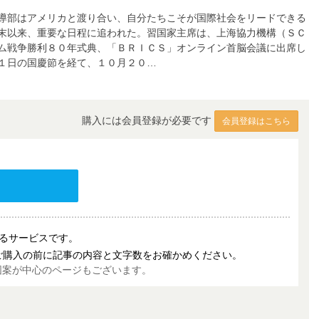
導部はアメリカと渡り合い、自分たちこそが国際社会をリードできる
末以来、重要な日程に追われた。習国家主席は、上海協力機構（ＳＣ
ム戦争勝利８０年式典、「ＢＲＩＣＳ」オンライン首脳会議に出席し
１日の国慶節を経て、１０月２０…
購入には会員登録が必要です
会員登録はこちら
売するサービスです。
ご購入の前に記事の内容と文字数をお確かめください。
図案が中心のページもございます。