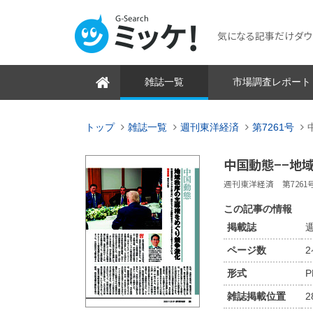
気になる記事だけダウンロ
雑誌一覧
市場調査レポート
トップ
雑誌一覧
週刊東洋経済
第7261号
中国動態−−地
週刊東洋経済 第7261号 2
この記事の情報
掲載誌
週
ページ数
形式
P
雑誌掲載位置
2