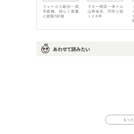
フォーカス政治−−高
マネー潮流−−米ドル
市政権、揺らぐ基盤
は再強化、円売り続
と政策の針路
く２６年
あわせて読みたい
もっと読