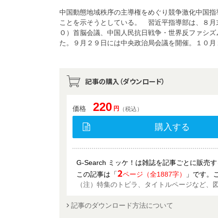
中国動態地域秩序の主導権をめぐり競争激化中国指
ことを示そうとしている。 習近平指導部は、８月
Ｏ）首脳会議、中国人民抗日戦争・世界反ファシズ
た。９月２９日には中央政治局会議を開催。１０月
記事の購入（ダウンロード）
220
価格
円
（税込）
購入する
G-Search ミッケ！は雑誌を記事ごとに販
2
この記事は「
ページ（全1887字）
」です。
（注）特集のトビラ、タイトルページなど、
記事のダウンロード方法について