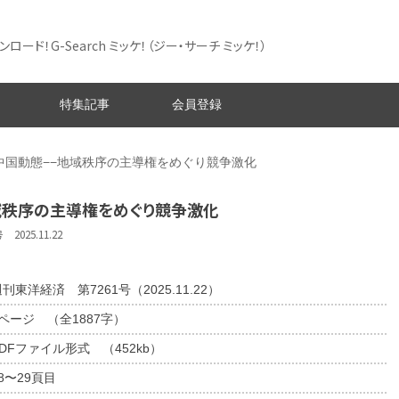
ード！G-Search ミッケ！
（ジー・サーチ ミッケ！）
特集記事
会員登録
中国動態−−地域秩序の主導権をめぐり競争激化
域秩序の主導権をめぐり競争激化
025.11.22
刊東洋経済 第7261号（2025.11.22）
2ページ （全1887字）
DFファイル形式 （452kb）
8〜29頁目