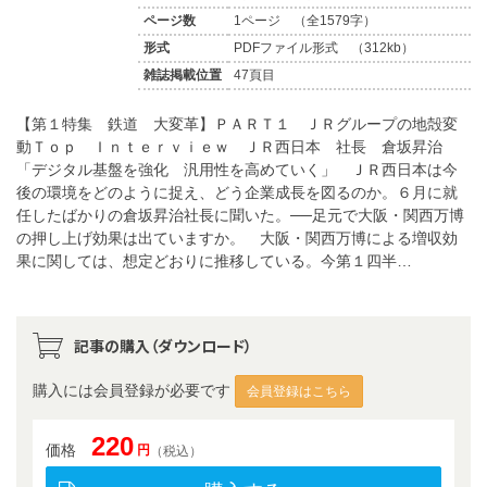
ページ数
1ページ （全1579字）
形式
PDFファイル形式 （312kb）
雑誌掲載位置
47頁目
【第１特集 鉄道 大変革】ＰＡＲＴ１ ＪＲグループの地殻変
動Ｔｏｐ Ｉｎｔｅｒｖｉｅｗ ＪＲ西日本 社長 倉坂昇治
「デジタル基盤を強化 汎用性を高めていく」 ＪＲ西日本は今
後の環境をどのように捉え、どう企業成長を図るのか。６月に就
任したばかりの倉坂昇治社長に聞いた。──足元で大阪・関西万博
の押し上げ効果は出ていますか。 大阪・関西万博による増収効
果に関しては、想定どおりに推移している。今第１四半…
記事の購入（ダウンロード）
購入には会員登録が必要です
会員登録はこちら
220
価格
円
（税込）