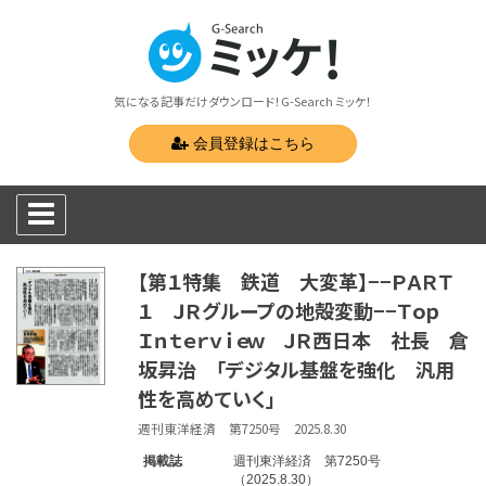
気になる記事だけダウンロード！G-Search ミッケ！
会員登録はこちら
【第１特集 鉄道 大変革】−−ＰＡＲＴ
１ ＪＲグループの地殻変動−−Ｔｏｐ
Ｉｎｔｅｒｖｉｅｗ ＪＲ西日本 社長 倉
坂昇治 「デジタル基盤を強化 汎用
性を高めていく」
週刊東洋経済 第7250号 2025.8.30
掲載誌
週刊東洋経済 第7250号
（2025.8.30）