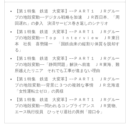
【第１特集 鉄道 大変革】−−ＰＡＲＴ１ ＪＲグルー
プの地殻変動−−デジタル戦略を加速 ＪＲ西日本、「周
回遅れ」の参入 決済サービス巻き返しのシナリオ
【第１特集 鉄道 大変革】−−ＰＡＲＴ１ ＪＲグルー
プの地殻変動−−Ｔｏｐ Ｉｎｔｅｒｖｉｅｗ ＪＲ東日
本 社長 喜勢陽一 「国鉄由来の縦割り体質を脱却す
る」
【第１特集 鉄道 大変革】−−ＰＡＲＴ１ ＪＲグルー
プの地殻変動−−「静岡問題」解決へ前進 ＪＲ東海、難
所越えたリニア それでも工事が進まない理由
【第１特集 鉄道 大変革】−−ＰＡＲＴ１ ＪＲグルー
プの地殻変動−−背景に３つの複雑な事情 ＪＲ北海道
「女性運転士ゼロ」の異様
【第１特集 鉄道 大変革】−−ＰＡＲＴ１ ＪＲグルー
プの地殻変動−−問われるコンプライアンス ＪＲ貨物、
エース執行役員 ひっそり退社の異例「箝口令」