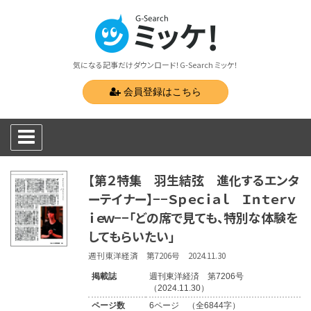
気になる記事だけダウンロード！G-Search ミッケ！
会員登録はこちら
【第２特集 羽生結弦 進化するエンタ
ーテイナー】−−Ｓｐｅｃｉａｌ Ｉｎｔｅｒｖ
ｉｅｗ−−「どの席で見ても、特別な体験を
してもらいたい」
週刊東洋経済 第7206号 2024.11.30
掲載誌
週刊東洋経済 第7206号
（2024.11.30）
ページ数
6ページ （全6844字）