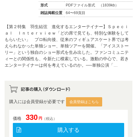
形式
PDFファイル形式 （1839kb）
雑誌掲載位置
64〜69頁目
【第２特集 羽生結弦 進化するエンターテイナー】Ｓｐｅｃｉ
ａｌ Ｉｎｔｅｒｖｉｅｗ「どの席で見ても、特別な体験をして
もらいたい」 プロ転向後、従来のフィギュアスケート界では考
えられなかった単独ショー、単独ツアーを開催。「アイスストー
リー」という独自のショー形式を生み出した。ファンコミュニテ
ィーとの関係性も、今新たに模索している。激動の中心で、若き
エンターテイナーは何を考えているのか。──単独公演「…
記事の購入（ダウンロード）
購入には会員登録が必要です
会員登録はこちら
330
価格
円
（税込）
購入する