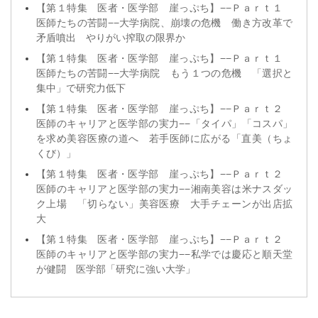
【第１特集 医者・医学部 崖っぷち】−−Ｐａｒｔ１
医師たちの苦闘−−大学病院、崩壊の危機 働き方改革で
矛盾噴出 やりがい搾取の限界か
【第１特集 医者・医学部 崖っぷち】−−Ｐａｒｔ１
医師たちの苦闘−−大学病院 もう１つの危機 「選択と
集中」で研究力低下
【第１特集 医者・医学部 崖っぷち】−−Ｐａｒｔ２
医師のキャリアと医学部の実力−−「タイパ」「コスパ」
を求め美容医療の道へ 若手医師に広がる「直美（ちょ
くび）」
【第１特集 医者・医学部 崖っぷち】−−Ｐａｒｔ２
医師のキャリアと医学部の実力−−湘南美容は米ナスダッ
ク上場 「切らない」美容医療 大手チェーンが出店拡
大
【第１特集 医者・医学部 崖っぷち】−−Ｐａｒｔ２
医師のキャリアと医学部の実力−−私学では慶応と順天堂
が健闘 医学部「研究に強い大学」