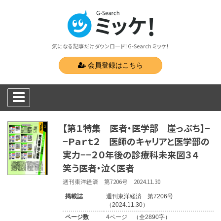
気になる記事だけダウンロード！G-Search ミッケ！
会員登録はこちら
【第１特集 医者・医学部 崖っぷち】−
−Ｐａｒｔ２ 医師のキャリアと医学部の
実力−−２０年後の診療科未来図３４
笑う医者・泣く医者
週刊東洋経済 第7206号 2024.11.30
掲載誌
週刊東洋経済 第7206号
（2024.11.30）
ページ数
4ページ （全2890字）