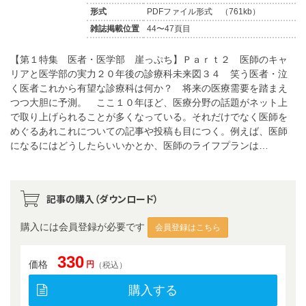
形式
PDFファイル形式 （761kb）
雑誌掲載位置
44〜47頁目
【第１特集 医者・医学部 崖っぷち】Ｐａｒｔ２ 医師のキャ
リアと医学部の実力２０年後の診療科未来図３４ 笑う医者・泣
く医者これから有望な診療科は何か？ 将来の医療需要を踏まえ
つつ大胆に予測。 ここ１０年ほど、医療分野の話題がネット上
で取り上げられることが多くなっている。それだけでなく医師を
めぐるあれこれについての記事や投稿も目につく。例えば、医師
になるにはどうしたらいいかとか、医師のライフプランは…
記事の購入（ダウンロード）
購入には会員登録が必要です
会員登録はこちら
330
価格
円
（税込）
購入する