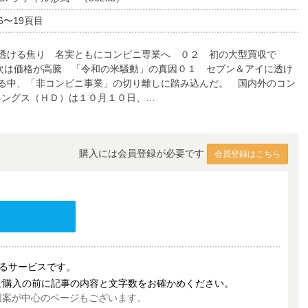
6〜19頁目
透ける焦り 名実ともにコンビニ専業へ ０２ 初の大型買収で
の次は価格が高騰 「令和の米騒動」の真因０１ セブン＆アイに透け
る中、「非コンビニ事業」の切り離しに踏み込んだ。 国内外のコン
ィングス（ＨＤ）は１０月１０日、…
購入には会員登録が必要です
会員登録はこちら
売するサービスです。
ご購入の前に記事の内容と文字数をお確かめください。
図案が中心のページもございます。