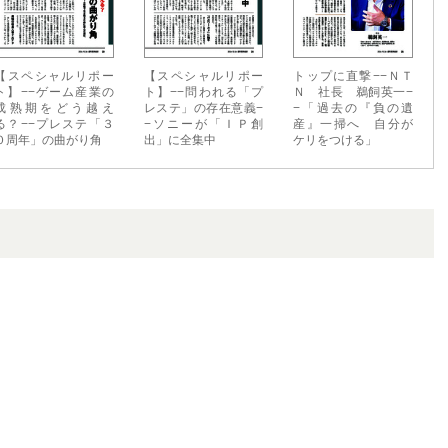
【スペシャルリポー
【スペシャルリポー
トップに直撃−−ＮＴ
ト】−−ゲーム産業の
ト】−−問われる「プ
Ｎ 社長 鵜飼英一−
成熟期をどう越え
レステ」の存在意義−
−「過去の『負の遺
る？−−プレステ「３
−ソニーが「ＩＰ創
産』一掃へ 自分が
０周年」の曲がり角
出」に全集中
ケリをつける」