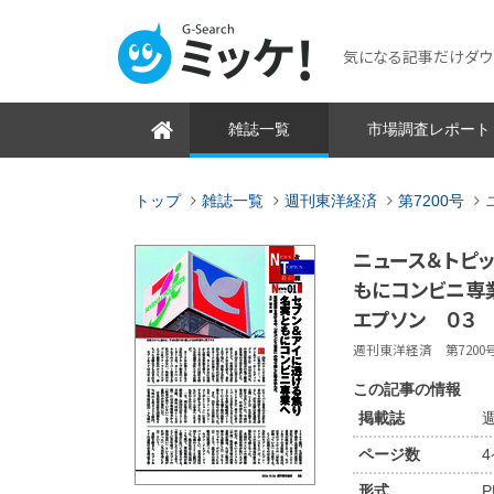
気になる記事だけダウンロ
雑誌一覧
市場調査レポート
トップ
雑誌一覧
週刊東洋経済
第7200号
ニュース＆トピ
もにコンビニ専
エプソン ０３
週刊東洋経済 第7200号 2
この記事の情報
掲載誌
週
ページ数
形式
P