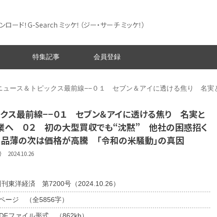
ード！G-Search ミッケ！
（ジー・サーチ ミッケ！）
特集記事
会員登録
ニュース＆トピックス最前線−−０１ セブン＆アイに透ける焦り 名実
ックス最前線−−０１ セブン＆アイに透ける焦り 名実と
業へ ０２ 初の大型買収でも“沈黙” 他社の困惑招く
 品薄の次は価格が高騰 「令和の米騒動」の真因
024.10.26
刊東洋経済 第7200号（2024.10.26）
4ページ （全5856字）
DFファイル形式 （862kb）