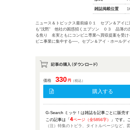
雑誌掲載位置
1
ニュース＆トピックス最前線０１ セブン＆アイに
も“沈黙” 他社の困惑招くエプソン ０３ 品薄
る焦り 名実ともにコンビニ専業へ買収提案を受け
ビニ事業に集中する──。セブン＆アイ・ホールデ
記事の購入（ダウンロード）
330
価格
円
（税込）
購入する
G-Search ミッケ！は雑誌を記事ごとに販
4
この記事は「
ページ（全5856字）
」です。
（注）特集のトビラ、タイトルページなど、