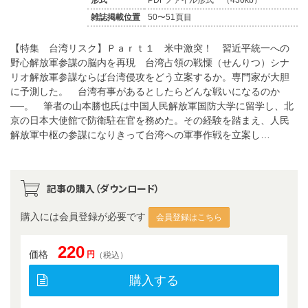
雑誌掲載位置
50〜51頁目
【特集 台湾リスク】Ｐａｒｔ１ 米中激突！ 習近平統一への
野心解放軍参謀の脳内を再現 台湾占領の戦慄（せんりつ）シナ
リオ解放軍参謀ならば台湾侵攻をどう立案するか。専門家が大胆
に予測した。 台湾有事があるとしたらどんな戦いになるのか
──。 筆者の山本勝也氏は中国人民解放軍国防大学に留学し、北
京の日本大使館で防衛駐在官を務めた。その経験を踏まえ、人民
解放軍中枢の参謀になりきって台湾への軍事作戦を立案し…
記事の購入（ダウンロード）
購入には会員登録が必要です
会員登録はこちら
220
価格
円
（税込）
購入する