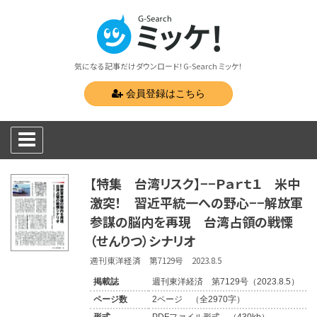
気になる記事だけダウンロード！G-Search ミッケ！
会員登録はこちら
【特集 台湾リスク】−−Ｐａｒｔ１ 米中
激突！ 習近平統一への野心−−解放軍
参謀の脳内を再現 台湾占領の戦慄
（せんりつ）シナリオ
週刊東洋経済 第7129号 2023.8.5
掲載誌
週刊東洋経済 第7129号（2023.8.5）
ページ数
2ページ （全2970字）
形式
PDFファイル形式 （430kb）