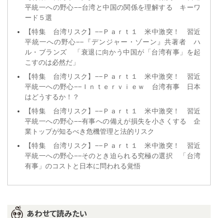
平統一への野心−−台湾と中国の関係を理解する キーワ
ード５選
【特集 台湾リスク】−−Ｐａｒｔ１ 米中激突！ 習近
平統一への野心−−『デンジャー・ゾーン』共著者 ハ
ル・ブランズ 「衰退に向かう中国が「台湾有事」を起
こすのは必然だ」
【特集 台湾リスク】−−Ｐａｒｔ１ 米中激突！ 習近
平統一への野心−−Ｉｎｔｅｒｖｉｅｗ 台湾有事 日本
はどうするか！？
【特集 台湾リスク】−−Ｐａｒｔ１ 米中激突！ 習近
平統一への野心−−有事への備えが損失を小さくする 企
業トップが知るべき危機管理と法的リスク
【特集 台湾リスク】−−Ｐａｒｔ１ 米中激突！ 習近
平統一への野心−−そのとき迫られる究極の選択 「台湾
有事」のコストと日本に問われる覚悟
あわせて読みたい