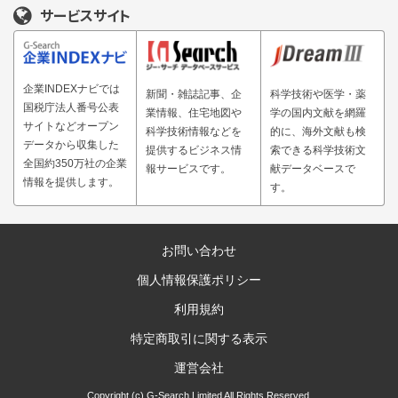
サービスサイト
企業INDEXナビでは
新聞・雑誌記事、企
科学技術や医学・薬
国税庁法人番号公表
業情報、住宅地図や
学の国内文献を網羅
サイトなどオープン
科学技術情報などを
的に、海外文献も検
データから収集した
提供するビジネス情
索できる科学技術文
全国約350万社の企業
報サービスです。
献データベースで
情報を提供します。
す。
お問い合わせ
個人情報保護ポリシー
利用規約
特定商取引に関する表示
運営会社
Copyright (c) G-Search Limited All Rights Reserved.