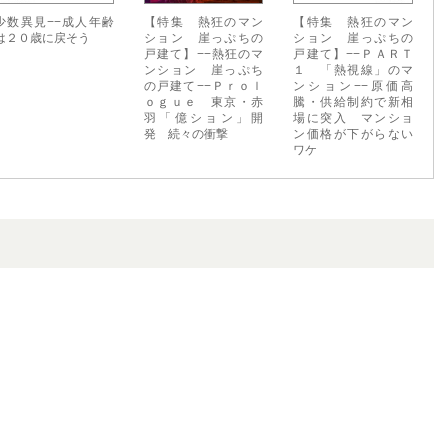
少数異見−−成人年齢
【特集 熱狂のマン
【特集 熱狂のマン
は２０歳に戻そう
ション 崖っぷちの
ション 崖っぷちの
戸建て】−−熱狂のマ
戸建て】−−ＰＡＲＴ
ンション 崖っぷち
１ 「熱視線」のマ
の戸建て−−Ｐｒｏｌ
ンション−−原価高
ｏｇｕｅ 東京・赤
騰・供給制約で新相
羽「億ション」開
場に突入 マンショ
発 続々の衝撃
ン価格が下がらない
ワケ