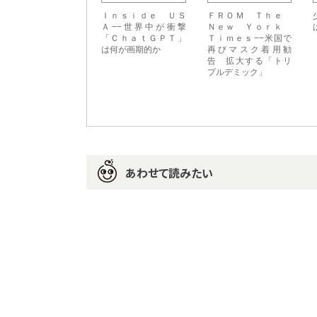
Ｉｎｓｉｄｅ ＵＳ
ＦＲＯＭ Ｔｈｅ
Ａ−−世界中が衝撃
Ｎｅｗ Ｙｏｒｋ
「ＣｈａｔＧＰＴ」
Ｔｉｍｅｓ−−米国で
は何が画期的か
再びマスク着用勧
告 拡大する「トリ
プルデミック」
あわせて読みたい