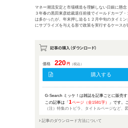
マネー潮流安定と市場構造を理解しない日銀に懸念
３年春の黒田東彦総裁退任前後でイールドカーブ・
は多かったが、年末押し迫る１２月中旬のタイミン
にサプライズを与える形で政策を実行するケースが
記事の購入（ダウンロード）
220
価格
円
（税込）
購入する
G-Search ミッケ！は雑誌を記事ごとに販
1
この記事は「
ページ（全1581字）
」です。
（注）特集のトビラ、タイトルページなど、
記事のダウンロード方法について