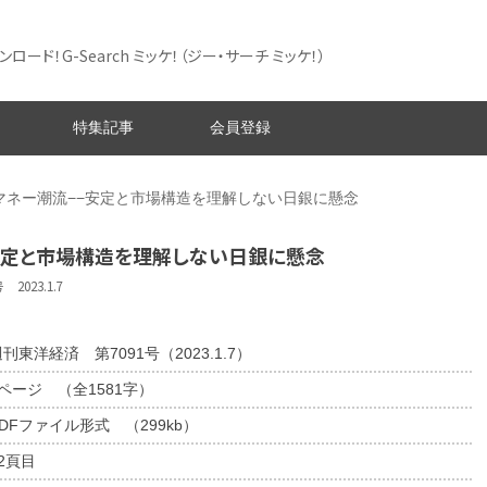
ード！G-Search ミッケ！
（ジー・サーチ ミッケ！）
特集記事
会員登録
マネー潮流−−安定と市場構造を理解しない日銀に懸念
安定と市場構造を理解しない日銀に懸念
023.1.7
刊東洋経済 第7091号（2023.1.7）
1ページ （全1581字）
DFファイル形式 （299kb）
2頁目