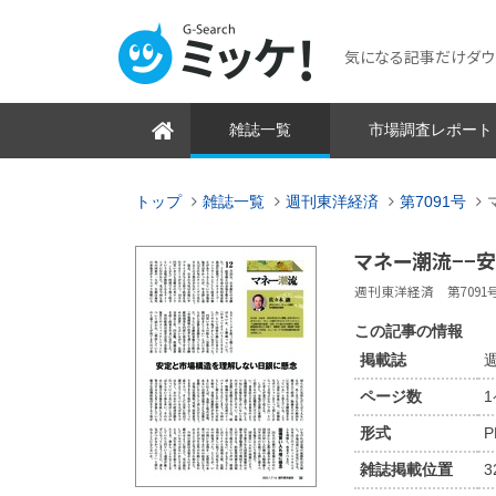
気になる記事だけダウンロ
雑誌一覧
市場調査レポート
トップ
雑誌一覧
週刊東洋経済
第7091号
マネー潮流−−
週刊東洋経済 第7091号 2
この記事の情報
掲載誌
週
ページ数
形式
P
雑誌掲載位置
3