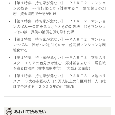
【第１特集 持ち家が危ない】−−ＰＡＲＴ２ マンショ
ンの悩み −−老朽化にどう対処する？ 建て替えの幻
想 資金問題で合意が困難
【第１特集 持ち家が危ない】−−ＰＡＲＴ２ マンショ
ンの悩み−−欠陥を見つけたときの対処法 傾きマンショ
ンその後 異例の補償を勝ち取れた訳
【第１特集 持ち家が危ない】−−ＰＡＲＴ２ マンショ
ンの悩み−−誰がババを引くのか 超高層マンションは廃
墟化する
【第１特集 持ち家が危ない】−−ＰＡＲＴ３ 立地のリ
スク−−エリアの色分けが進む 郊外置き去り？ 居住域
を絞る自治体（熊本県熊本市）（大阪府箕面市）
【第１特集 持ち家が危ない】−−ＰＡＲＴ３ 立地のリ
スク−−３大都市圏の人口１万人以上の市区町村 人口推
計で予測する ２０２０年の住宅地価
あわせて読みたい