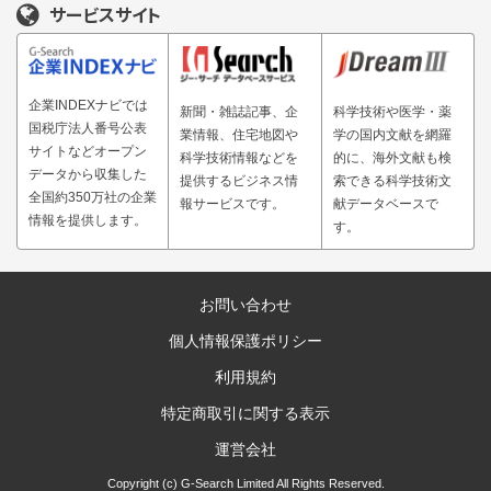
サービスサイト
企業INDEXナビでは
新聞・雑誌記事、企
科学技術や医学・薬
国税庁法人番号公表
業情報、住宅地図や
学の国内文献を網羅
サイトなどオープン
科学技術情報などを
的に、海外文献も検
データから収集した
提供するビジネス情
索できる科学技術文
全国約350万社の企業
報サービスです。
献データベースで
情報を提供します。
す。
お問い合わせ
個人情報保護ポリシー
利用規約
特定商取引に関する表示
運営会社
Copyright (c) G-Search Limited All Rights Reserved.