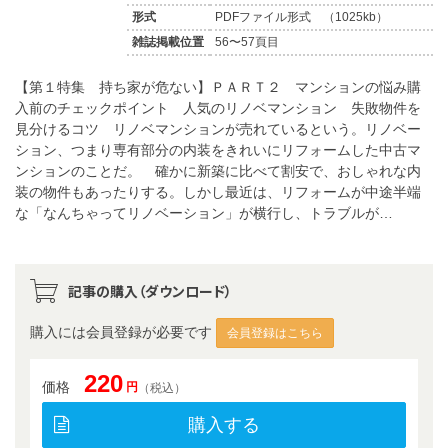
形式
PDFファイル形式 （1025kb）
雑誌掲載位置
56〜57頁目
【第１特集 持ち家が危ない】ＰＡＲＴ２ マンションの悩み購
入前のチェックポイント 人気のリノベマンション 失敗物件を
見分けるコツ リノベマンションが売れているという。リノベー
ション、つまり専有部分の内装をきれいにリフォームした中古マ
ンションのことだ。 確かに新築に比べて割安で、おしゃれな内
装の物件もあったりする。しかし最近は、リフォームが中途半端
な「なんちゃってリノベーション」が横行し、トラブルが…
記事の購入（ダウンロード）
購入には会員登録が必要です
会員登録はこちら
220
価格
円
（税込）
購入する