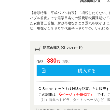
雑誌掲載位置
3
【巻頭特集 平成バブル前夜】「増税したくない」
バブル前夜」です選挙目当ての消費増税再延期で「
た安倍晋三首相。財政再建なきまま景気を吹かせば
弘 現在が１９８０年代後半〜９０年の、いわゆる
記事の購入（ダウンロード）
330
価格
円
（税込）
購入する
G-Search ミッケ！は雑誌を記事ごとに販
6
この記事は「
ページ（全4942字）
」です。
（注）特集のトビラ、タイトルページなど、