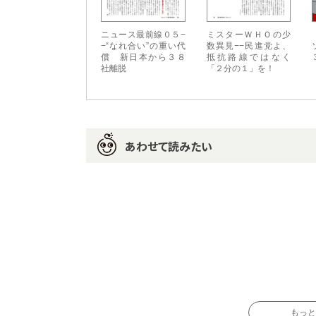
ニュース最前線０５−
ミスターＷＨＯの少
−“なれ合い”の重い代
数異見−−民進党よ、
償 新日本から３８
抵抗路線ではなく
社離脱
「２分の１」を！
あわせて読みたい
もっと読