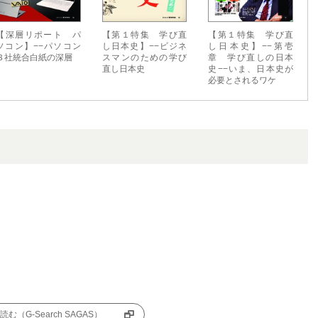
【深層リポート パ
【第１特集 学び直
【第１特集 学び直
ソコン】−−パソコン
し日本史】−−ビジネ
し日本史】−−第壱
３社統合白紙の深層
スマンのための学び
章 学び直しの日本
直し日本史
史−−いま、日本史が
必要とされるワケ
む（G-Search SAGAS）