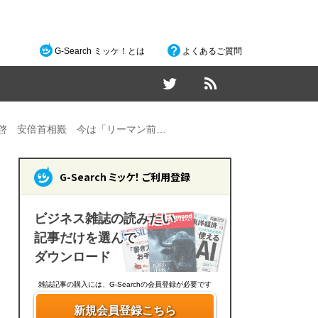
G-Search ミッケ！とは
よくあるご質問
拝啓 安倍首相殿 今は「リーマン前…
G-Search ミッケ！ ご利用登録
ビジネス雑誌の読みたい
記事だけを選んで
ダウンロード
雑誌記事の購入には、G-Searchの会員登録が必要です
新規会員登録こちら