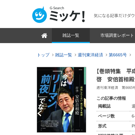
気になる記事だけダウンロ
雑誌一覧
市場調査レポート
トップ
雑誌一覧
週刊東洋経済
第6665号
【巻頭特集 平成
啓 安倍首相殿
週刊東洋経済 第6665号 2
この記事の情報
掲載誌
週
ページ数
形式
P