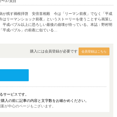
2〜37頁目
病が残す禍根拝啓 安倍首相殿 今は「リーマン前夜」でなく「平成
今はリーマンショック前夜」というストーリーを使うことすら画策し
、平成バブル以上に恐ろしい最後の崩壊が待っている。本誌：野村明
「平成バブル」の前夜に似ている…
購入には会員登録が必要です
会員登録はこちら
売するサービスです。
ご購入の前に記事の内容と文字数をお確かめください。
図案が中心のページもございます。