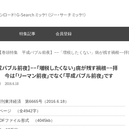
ード！G-Search ミッケ！
（ジー・サーチ ミッケ！）
特集記事
会員登録
【巻頭特集 平成バブル前夜】−−「増税したくない」病が残す禍根−−
バブル前夜】−−「増税したくない」病が残す禍根−−拝
 今は「リーマン前夜」でなく「平成バブル前夜」です
016.6.18
刊東洋経済 第6665号（2016.6.18）
6ページ （全4942字）
DFファイル形式 （4045kb）