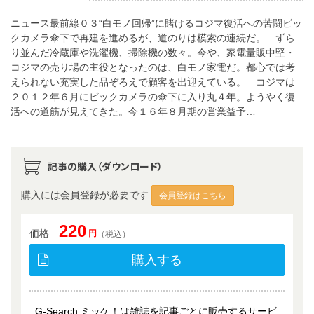
ニュース最前線０３“白モノ回帰”に賭けるコジマ復活への苦闘ビッ
クカメラ傘下で再建を進めるが、道のりは模索の連続だ。 ずら
り並んだ冷蔵庫や洗濯機、掃除機の数々。今や、家電量販中堅・
コジマの売り場の主役となったのは、白モノ家電だ。都心では考
えられない充実した品ぞろえで顧客を出迎えている。 コジマは
２０１２年６月にビックカメラの傘下に入り丸４年。ようやく復
活への道筋が見えてきた。今１６年８月期の営業益予…
記事の購入（ダウンロード）
購入には会員登録が必要です
会員登録はこちら
220
価格
円
（税込）
購入する
G-Search ミッケ！は雑誌を記事ごとに販売するサービ