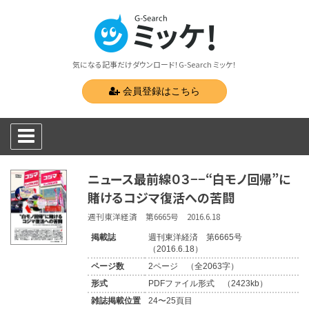
気になる記事だけダウンロード！G-Search ミッケ！
会員登録はこちら
ニュース最前線０３−−“白モノ回帰”に
賭けるコジマ復活への苦闘
週刊東洋経済 第6665号 2016.6.18
掲載誌
週刊東洋経済 第6665号
（2016.6.18）
ページ数
2ページ （全2063字）
形式
PDFファイル形式 （2423kb）
雑誌掲載位置
24〜25頁目