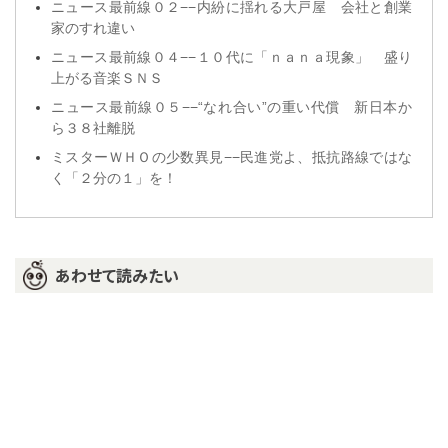
ニュース最前線０２−−内紛に揺れる大戸屋 会社と創業
家のすれ違い
ニュース最前線０４−−１０代に「ｎａｎａ現象」 盛り
上がる音楽ＳＮＳ
ニュース最前線０５−−“なれ合い”の重い代償 新日本か
ら３８社離脱
ミスターＷＨＯの少数異見−−民進党よ、抵抗路線ではな
く「２分の１」を！
あわせて読みたい