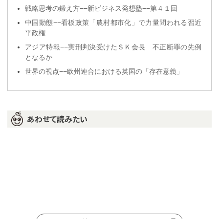
戦略思考の鍛え方−−新ビジネス発想塾−−第４１回
中国動態−−看板政策「農村都市化」で力量問われる習近
平政権
アジア特報−−実刑判決受けたＳＫ会長 不正断罪の先例
となるか
世界の視点−−欧州連合における英国の「存在意義」
あわせて読みたい