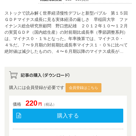
ストックで読み解く世界経済慢性デフレと新型バブル 第１５回
ＧＤＰマイナス成長に見る実体経済の厳しさ 早稲田大学 ファ
イナンス総合研究所顧問 野口悠紀雄 ２０１２年１０〜１２月
の実質ＧＤＰ（国内総生産）の対前期比成長率（季節調整系列）
は、マイナス０・１％となった。年率換算では、マイナス０・
４％だ。７〜９月期の対前期比成長率マイナス１・０％に比べて
絶対値は減少したものの、４〜６月期以降のマイナス成長が…
記事の購入（ダウンロード）
購入には会員登録が必要です
会員登録はこちら
220
価格
円
（税込）
購入する