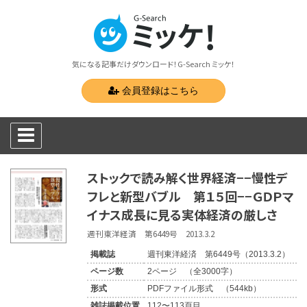
気になる記事だけダウンロード！G-Search ミッケ！
会員登録はこちら
ストックで読み解く世界経済−−慢性デ
フレと新型バブル 第１５回−−ＧＤＰマ
イナス成長に見る実体経済の厳しさ
週刊東洋経済 第6449号 2013.3.2
掲載誌
週刊東洋経済 第6449号（2013.3.2）
ページ数
2ページ （全3000字）
形式
PDFファイル形式 （544kb）
雑誌掲載位置
112〜113頁目