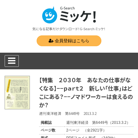
気になる記事だけダウンロード！G-Search ミッケ！
会員登録はこちら
【特集 ２０３０年 あなたの仕事がな
くなる】−−ｐａｒｔ２ 新しい「仕事」はど
こにある？−−ノマドワーカーは食えるの
か？
週刊東洋経済 第6449号 2013.3.2
掲載誌
週刊東洋経済 第6449号（2013.3.2）
ページ数
2ページ （全2921字）
形式
PDFファイル形式 （340kb）