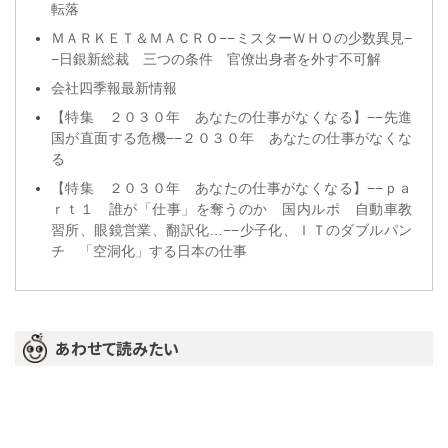
転落
ＭＡＲＫＥＴ＆ＭＡＣＲＯ−−ミスターＷＨＯの少数異見−
−日銀新総裁 三つの条件 官僚出身者を外す不可解
会社四季報最新情報
【特集 ２０３０年 あなたの仕事がなくなる】−−先進
国が直面する危機−−２０３０年 あなたの仕事がなくな
る
【特集 ２０３０年 あなたの仕事がなくなる】−−ｐａ
ｒｔ１ 誰が「仕事」を奪うのか 国内ルポ 自動車教
習所、眼鏡営業、翻訳化…−−少子化、ＩＴのダブルパン
チ 「空洞化」する日本の仕事
あわせて読みたい