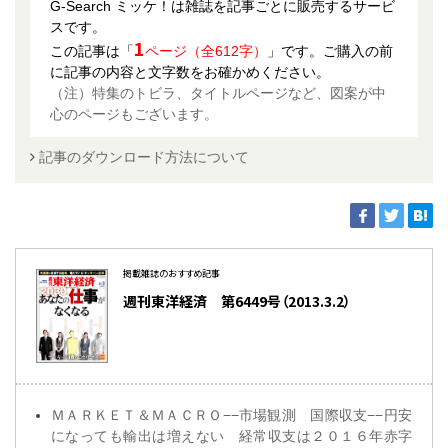
G-Search ミッケ！は雑誌を記事ごとに販売するサービ
スです。
1
この記事は「
ページ（全612字）
」です。ご購入の前
に記事の内容と文字数をお確かめください。
（注）特集のトビラ、タイトルページなど、図案が中
心のページもございます。
記事のダウンロード方法について
掲載雑誌のおすすめ記事
週刊東洋経済 第6449号（2013.3.2）
ＭＡＲＫＥＴ＆ＭＡＣＲＯ−−市場観測 国際収支−−円安
になっても輸出は増えない 経常収支は２０１６年赤字