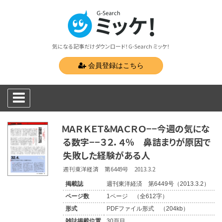
気になる記事だけダウンロード！G-Search ミッケ！
会員登録はこちら
ＭＡＲＫＥＴ＆ＭＡＣＲＯ−−今週の気にな
る数字−−３２．４％ 鼻詰まりが原因で
失敗した経験がある人
週刊東洋経済 第6449号 2013.3.2
掲載誌
週刊東洋経済 第6449号（2013.3.2）
ページ数
1ページ （全612字）
形式
PDFファイル形式 （204kb）
雑誌掲載位置
30頁目